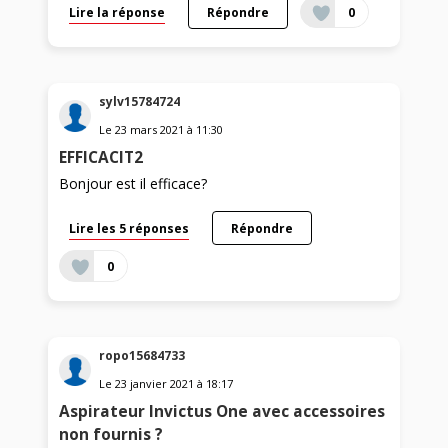
Lire la réponse
Répondre
0
sylv15784724
Le
23 mars 2021
à
11:30
EFFICACIT2
Bonjour est il efficace?
Lire les 5 réponses
Répondre
0
ropo15684733
Le
23 janvier 2021
à
18:17
Aspirateur Invictus One avec accessoires
non fournis ?