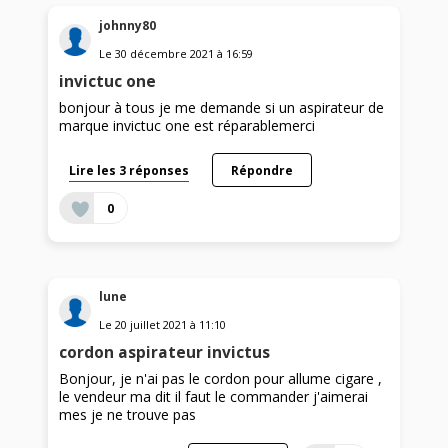
johnny80
Le
30 décembre 2021
à
16:59
invictuc one
bonjour à tous je me demande si un aspirateur de
marque invictuc one est réparablemerci
Lire les 3 réponses
Répondre
0
lune
Le
20 juillet 2021
à
11:10
cordon aspirateur invictus
Bonjour, je n'ai pas le cordon pour allume cigare ,
le vendeur ma dit il faut le commander j'aimerai
mes je ne trouve pas