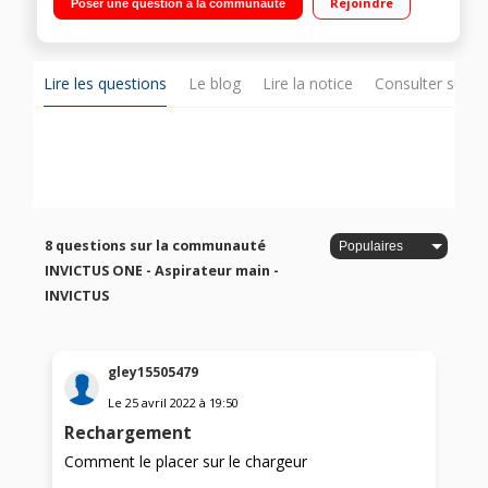
Rejoindre
Poser une question à la communauté
de chargement 1 Brosse combinée 2 en 1 - Filtre HEPA
Lire les questions
Le blog
Lire la notice
Consulter sur d
8 questions sur la communauté
INVICTUS ONE - Aspirateur main -
INVICTUS
gley15505479
Le
25 avril 2022
à
19:50
Rechargement
Comment le placer sur le chargeur