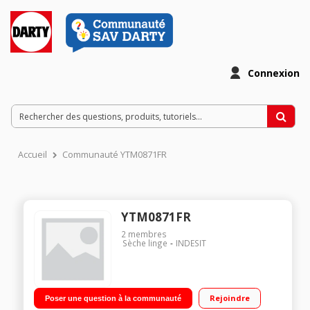
Connexion
Accueil
Communauté YTM0871FR
YTM0871FR
2
membres
Sèche linge
INDESIT
Rejoindre
Poser une question à la communauté