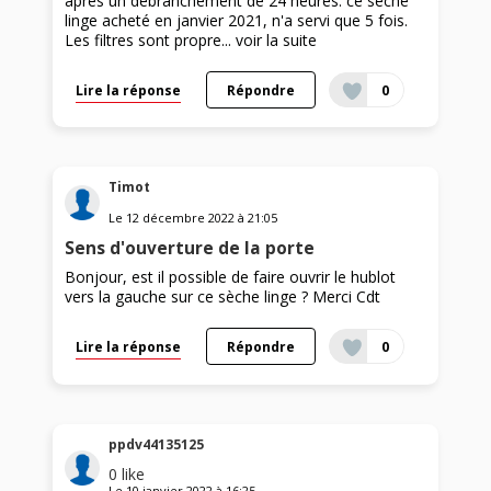
après un débranchement de 24 heures. ce sèche
linge acheté en janvier 2021, n'a servi que 5 fois.
Les filtres sont propre...
voir la suite
Lire la réponse
Répondre
0
Timot
Le
12 décembre 2022
à
21:05
Sens d'ouverture de la porte
Bonjour, est il possible de faire ouvrir le hublot
vers la gauche sur ce sèche linge ? Merci Cdt
Lire la réponse
Répondre
0
ppdv44135125
0
like
Le
10 janvier 2022
à
16:25