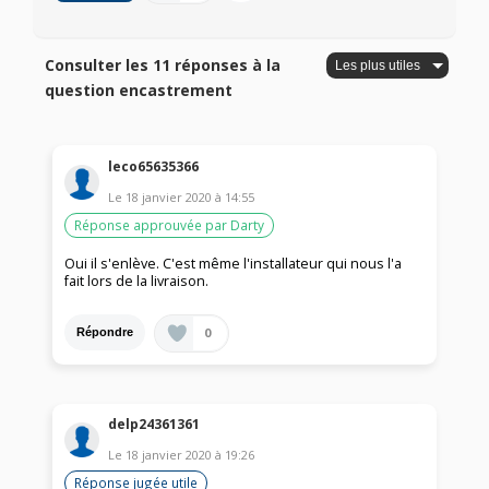
Consulter les 11 réponses à la
question encastrement
leco65635366
Le
18 janvier 2020
à
14:55
Réponse approuvée par Darty
Oui il s'enlève. C'est même l'installateur qui nous l'a
fait lors de la livraison.
0
Répondre
delp24361361
Le
18 janvier 2020
à
19:26
Réponse jugée utile