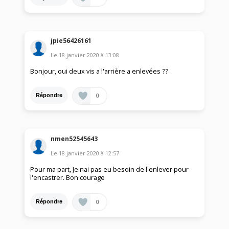
jpie56426161
Le
18 janvier 2020
à
13:08
Bonjour, oui deux vis a l'arrière a enlevées ??
0
Répondre
nmen52545643
Le
18 janvier 2020
à
12:57
Pour ma part, Je nai pas eu besoin de l'enlever pour
l'encastrer. Bon courage
0
Répondre