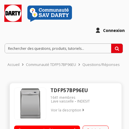
Connexion
Accueil
Communauté TDFP57BP96EU
Questions/Réponses
TDFP57BP96EU
1641
membres
Lave vaisselle
INDESIT
Voir la description
Largeur 60 cm (14 couverts) - 46 dB Consommation d'eau 12 L
/cycle Départ différé 24 h / affichage du temps restant Moteur