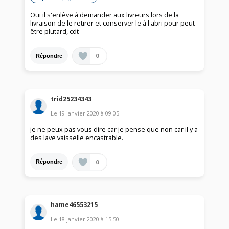
Oui il s'enlève à demander aux livreurs lors de la
livraison de le retirer et conserver le à l'abri pour peut-
être plutard, cdt
0
Répondre
trid25234343
Le
19 janvier 2020
à
09:05
je ne peux pas vous dire car je pense que non car il y a
des lave vaisselle encastrable.
0
Répondre
hame46553215
Le
18 janvier 2020
à
15:50