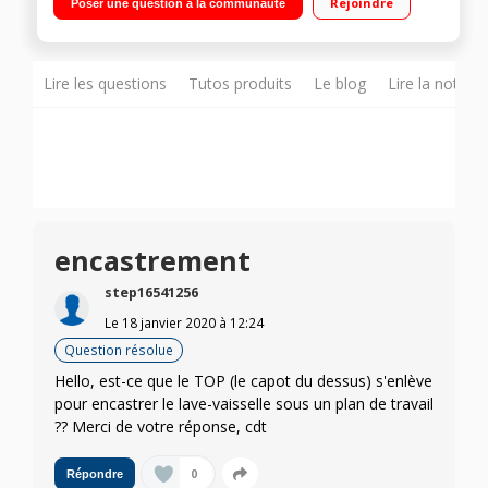
Rejoindre
Poser une question à la communauté
à induction - Cuve 100% Inox
Lire les questions
Tutos produits
Le blog
Lire la notice
encastrement
step16541256
Le
18 janvier 2020
à
12:24
Question résolue
Hello, est-ce que le TOP (le capot du dessus) s'enlève
pour encastrer le lave-vaisselle sous un plan de travail
?? Merci de votre réponse, cdt
0
Répondre