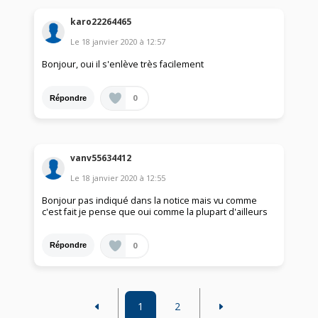
karo22264465
Le
18 janvier 2020
à
12:57
Bonjour, oui il s'enlève très facilement
0
Répondre
vanv55634412
Le
18 janvier 2020
à
12:55
Bonjour pas indiqué dans la notice mais vu comme
c'est fait je pense que oui comme la plupart d'ailleurs
0
Répondre
1
2