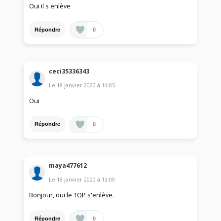
Oui il s enlève
0
Répondre
ceci35336343
Le
18 janvier 2020
à
14:05
Oui
0
Répondre
maya477612
Le
18 janvier 2020
à
13:09
Bonjour, oui le TOP s'enlève.
0
Répondre