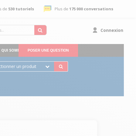
s de
530 tutoriels
Plus de
175 000 conversations
Connexion
QUI SOMMES-NOUS
POSER UNE QUESTION
ctionner un produit