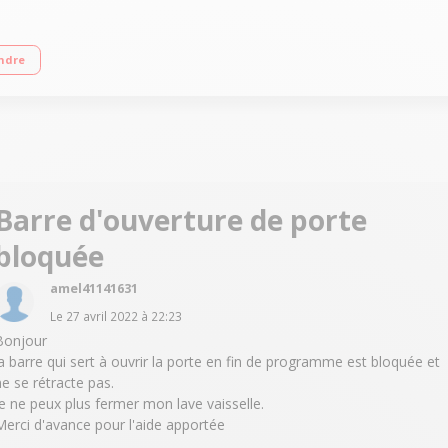
d'eau 12 L /cycle Départ différé 24 h / affichage du temps restant Moteur à i
ndre
Barre d'ouverture de porte
bloquée
amel41141631
Le
27 avril 2022
à
22:23
Bonjour
la barre qui sert à ouvrir la porte en fin de programme est bloquée et
ne se rétracte pas.
Je ne peux plus fermer mon lave vaisselle.
Merci d'avance pour l'aide apportée