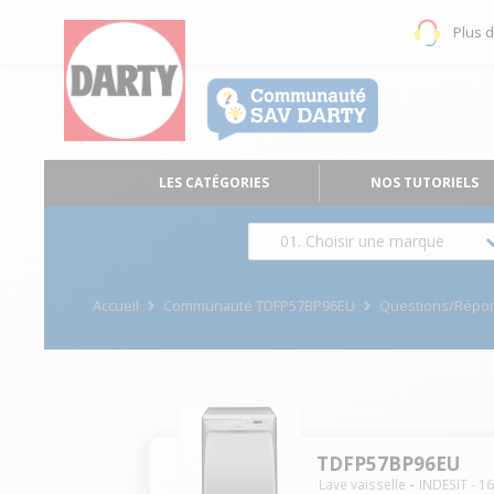
Plus 
LES CATÉGORIES
NOS TUTORIELS
01. Choisir une marque
Accueil
Communauté TDFP57BP96EU
Questions/Répo
TDFP57BP96EU
Lave vaisselle
INDESIT
-
1