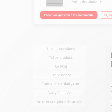
Voir la description
Largeur 60 cm (14 couverts) - 46 dB Consommation 
Rejoi
Poser une question à la communauté
Lire les questions
Tutos produits
Le blog
Lire la notice
Consulter sur darty.com
Darty 2nde Vie
Acheter une pièce détachée