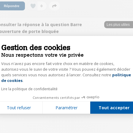
0
Répondre
nsulter la réponse à la question Barre
'ouverture de porte bloquée
zeyn26553562
Gestion des cookies
Le
28 avril 2022
à
00:14
Nous respectons votre vie privée
Bonsoir,appelez darty
Vous n'avez pas encore fait votre choix en matière de cookies,
autorisez-vous le suivi de votre visite ? Vous pouvez également décider
quels services vous nous autorisez à lancer. Consultez notre
politique
Axeptio consent
0
Répondre
de cookies
.
Lire la politique de confidentialité
1
Consentements certifiés par
Tout refuser
Paramétrer
Tout accepter