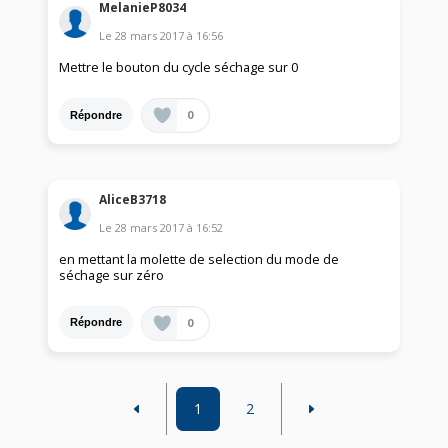
MelanieP8034
Le
28 mars 2017
à
16:56
Mettre le bouton du cycle séchage sur 0
0
Répondre
AliceB3718
Le
28 mars 2017
à
16:52
en mettant la molette de selection du mode de
séchage sur zéro
0
Répondre
1
2