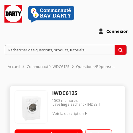
Connexion
Accueil
Communauté IWDC6125
Questions/Réponses
IWDC6125
1508
membres
Lave linge sechant
INDESIT
Voir la description
Capacité de lavage 6 kg / séchage 5 kg - Classe B Essorage
max. 1200 tours/mn - Séchage par sonde ou minuterie Départ