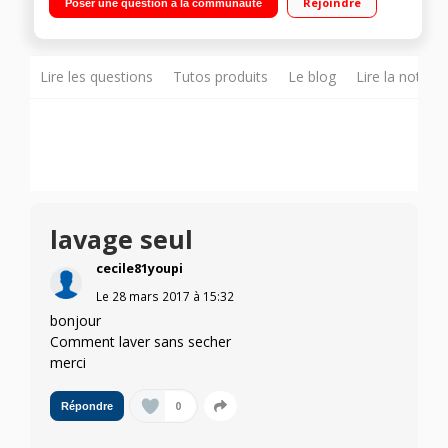
Rejoindre
Poser une question à la communauté
différé 3/6/9 h Cycle enchaîné lavage + séchage 5 kg
Lire les questions
Tutos produits
Le blog
Lire la notice
lavage seul
cecile81youpi
Le
28 mars 2017
à
15:32
bonjour
Comment laver sans secher
merci
0
Répondre