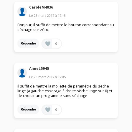
CaroleM4036
Le
28 mars 2017
à
17:13
Bonjour, il suffit de mettre le bouton correspondant au
séchage sur zéro.
0
Répondre
AnneL5945
Le
28 mars 2017
à
17:05
il suffit de mettre la mollette de paramètre du sèche
linge (a gauche essorage à droite sèche linge sur 0) et
de choisir un programme sans séchage
0
Répondre