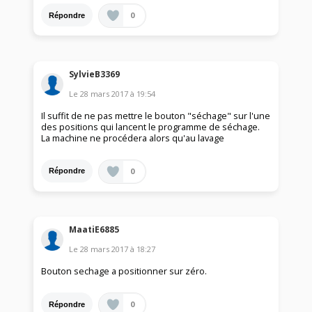
0
Répondre
SylvieB3369
Le
28 mars 2017
à
19:54
Il suffit de ne pas mettre le bouton "séchage" sur l'une
des positions qui lancent le programme de séchage.
La machine ne procédera alors qu'au lavage
0
Répondre
MaatiE6885
Le
28 mars 2017
à
18:27
Bouton sechage a positionner sur zéro.
0
Répondre