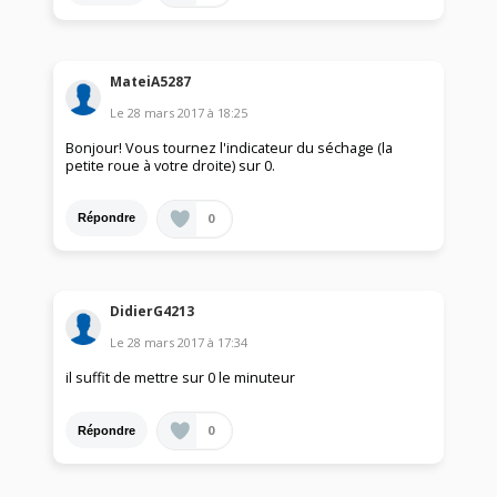
MateiA5287
Le
28 mars 2017
à
18:25
Bonjour! Vous tournez l'indicateur du séchage (la
petite roue à votre droite) sur 0.
0
Répondre
DidierG4213
Le
28 mars 2017
à
17:34
il suffit de mettre sur 0 le minuteur
0
Répondre