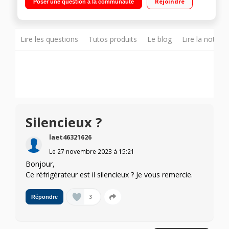
Rejoindre
Poser une question à la communauté
dégivrage manuel Faible encombrement -
Lire les questions
Tutos produits
Le blog
Lire la notice
Silencieux ?
laet46321626
Le
27 novembre 2023
à
15:21
Bonjour,
Ce réfrigérateur est il silencieux ? Je vous remercie.
3
Répondre