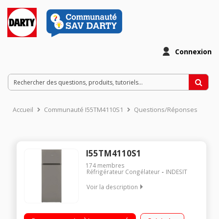
Connexion
Accueil
Communauté I55TM4110S1
Questions/Réponses
I55TM4110S1
174
membres
Réfrigérateur Congélateur
INDESIT
Voir la description
Volume 212L - Dimensions (H-L-P) 144.0x54.0x57.0 cm - Classe
F - 41dB Réfrigérateur à froid statique 171L Congélateur à