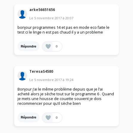
arke56651656
Le
5 novembre 2017
à
20:07
bonjour programmes 14 et pas en mode eco faite le
test ci le linge n est pas chaud il y a un probleme
0
Répondre
TeresaS4580
Le
5 novembre 2017
à
19:24
Bonjour j’ai le même problème depuis que je l’ai
acheté alors je sèche tout sur le programme 6 . Quand
je mets une housse de couette souvent je dois
recommencer pour qu’il sèche bien
0
Répondre