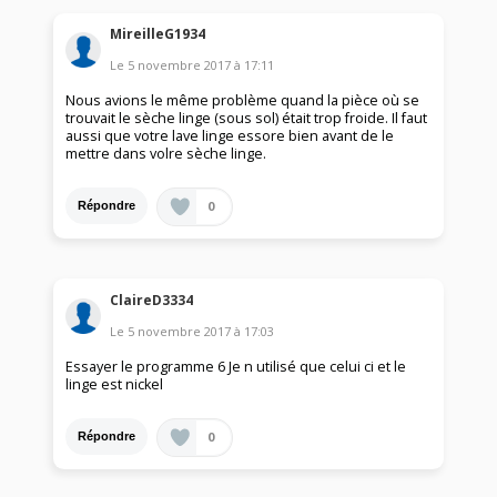
MireilleG1934
Le
5 novembre 2017
à
17:11
Nous avions le même problème quand la pièce où se
trouvait le sèche linge (sous sol) était trop froide. Il faut
aussi que votre lave linge essore bien avant de le
mettre dans volre sèche linge.
0
Répondre
ClaireD3334
Le
5 novembre 2017
à
17:03
Essayer le programme 6 Je n utilisé que celui ci et le
linge est nickel
0
Répondre