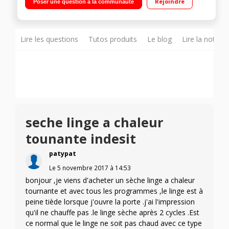
Rejoindre
Poser une question à la communauté
Doudoune
Lire les questions
Tutos produits
Le blog
Lire la notice
seche linge a chaleur
tounante indesit
patypat
Le
5 novembre 2017
à
14:53
bonjour ,je viens d'acheter un sèche linge a chaleur
tournante et avec tous les programmes ,le linge est à
peine tiède lorsque j'ouvre la porte .j'ai l'impression
qu'il ne chauffe pas .le linge sèche après 2 cycles .Est
ce normal que le linge ne soit pas chaud avec ce type