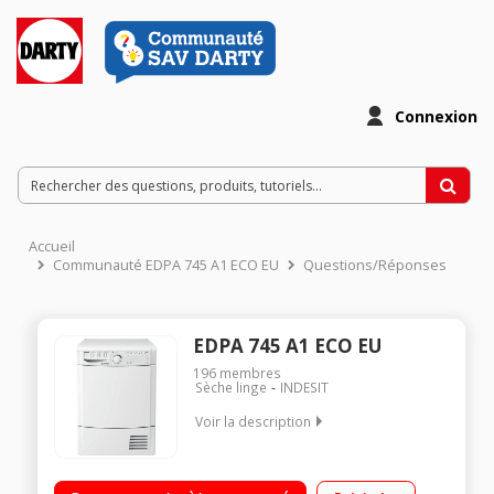
Connexion
Accueil
Communauté EDPA 745 A1 ECO EU
Questions/Réponses
EDPA 745 A1 ECO EU
196
membres
Sèche linge
INDESIT
Voir la description
Capacité 7 kg - Condensation Séchage par sonde (arrêt
automatique) Départ différé - Pompe à chaleur Programme