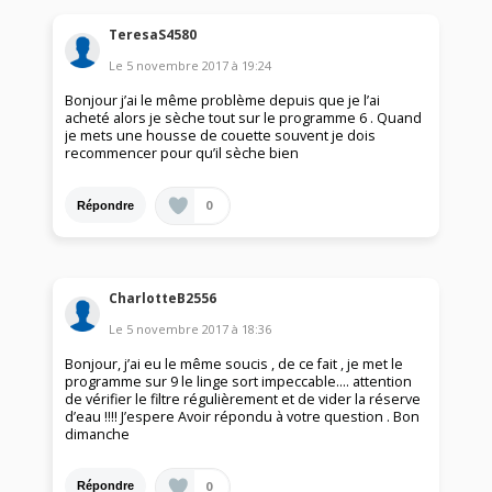
TeresaS4580
Le
5 novembre 2017
à
19:24
Bonjour j’ai le même problème depuis que je l’ai
acheté alors je sèche tout sur le programme 6 . Quand
je mets une housse de couette souvent je dois
recommencer pour qu’il sèche bien
0
Répondre
CharlotteB2556
Le
5 novembre 2017
à
18:36
Bonjour, j’ai eu le même soucis , de ce fait , je met le
programme sur 9 le linge sort impeccable.... attention
de vérifier le filtre régulièrement et de vider la réserve
d’eau !!!! J’espere Avoir répondu à votre question . Bon
dimanche
0
Répondre