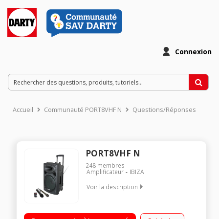
Connexion
Accueil
Communauté PORT8VHF N
Questions/Réponses
PORT8VHF N
248
membres
Amplificateur
IBIZA
Voir la description
Enceinte nomade karaoké et autonome avec 2 microphones
Puissance totale de 200 Watts RMS Port USB, lecteur de carte