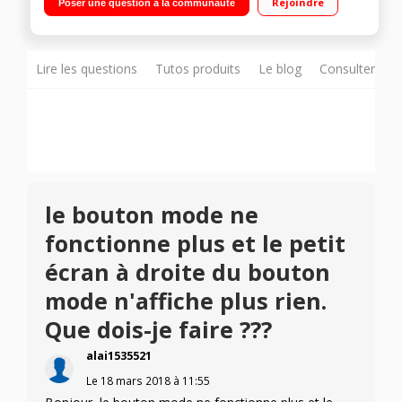
Rejoindre
Poser une question à la communauté
SD/MMC, entrée micro et ligne Batterie rechargeable d'une
autonomie de 6 heures
Lire les questions
Tutos produits
Le blog
Consulter sur
le bouton mode ne
fonctionne plus et le petit
écran à droite du bouton
mode n'affiche plus rien.
Que dois-je faire ???
alai1535521
Le
18 mars 2018
à
11:55