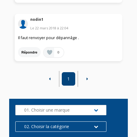
nodin1
Le
22 mars 2018
à
22:04
Il faut renvoyer pour dépannâge .
0
Répondre
1
01. Choisir une marque
02. Choisir la catégorie