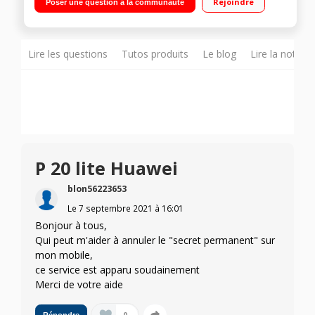
Rejoindre
Poser une question à la communauté
659 4Go mémoire vive Appareil photo 16 mégapixels - Vidéo
Full HD 1080p
Lire les questions
Tutos produits
Le blog
Lire la notice
P 20 lite Huawei
blon56223653
Le
7 septembre 2021
à
16:01
Bonjour à tous,
Qui peut m'aider à annuler le "secret permanent" sur
mon mobile,
ce service est apparu soudainement
Merci de votre aide