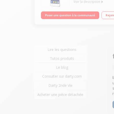
Voir la description
Mobile sous OS Android 4.4 - KitKat - 4G/Ecran ta
Rejoi
Poser une question à la communauté
mégapixels - Vidéo HD
Lire les questions
Tutos produits
Le blog
Consulter sur darty.com
Darty 2nde Vie
Acheter une pièce détachée