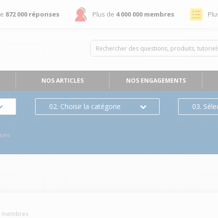
de
872 000 réponses
Plus de
4 000 000 membres
Plu
NOS ARTICLES
NOS ENGAGEMENTS
02. Choisir la catégorie
03. Séle
ses
8
membres