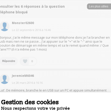
nsulter les 6 réponses à la question
éléphone bloqué
Monster02600
Le
22 septembre 2016
à
16:46
Bonjour, j'ai le même message sur mon téléphone donc je l'ai brancher en
usb mais rien ne se passe... J'ai appuier sur le "+" et le "-" ainsi que le
bouton de démarrage en même temps et sa le remet quand même :/ Que
faire??? (il n'a même pas 1 mois)
0
Répondre
JeremieM6046
Le
28 mars 2016
à
16:16
Lut'. De mémoire, branche le en USB sur un PC et appuie simultanément
sur les touches + et - du volume. Ca devrait le relancé sinon Google est ton
ami !
Gestion des cookies
Nous respectons votre vie privée
0
Répondre