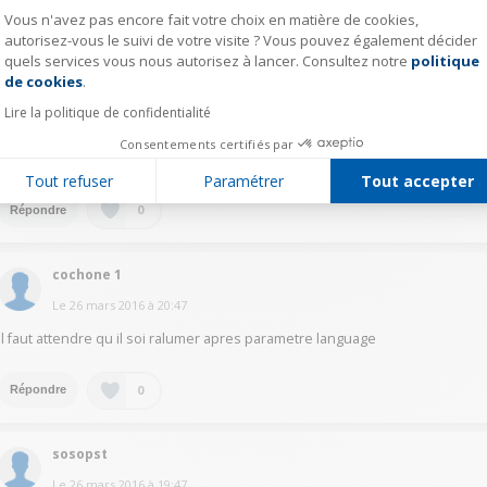
Vous n'avez pas encore fait votre choix en matière de cookies,
autorisez-vous le suivi de votre visite ? Vous pouvez également décider
DidierN4992
quels services vous nous autorisez à lancer. Consultez notre
politique
Axeptio consent
de cookies
.
Le
27 mars 2016
à
12:02
Lire la politique de confidentialité
Surtout ne pas étendre quand tu vois ce dessin le petit bonhomme
android ! Une fois disparu, retir ta sd, et fais une reinitialisation usine...
Consentements certifiés par
merci
Tout refuser
Paramétrer
Tout accepter
0
Répondre
cochone 1
Le
26 mars 2016
à
20:47
Il faut attendre qu il soi ralumer apres parametre language
0
Répondre
sosopst
Le
26 mars 2016
à
19:47