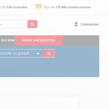
s de
530 tutoriels
Plus de
175 000 conversations
Connexion
QUI SOMMES-NOUS
POSER UNE QUESTION
ctionner un produit