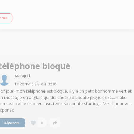
ctile 5" (12.7 cm) - IPS 1280 X 720 pixels/Processeur Quad-Core 1,2GHz - 8Go 
ndre
téléphone bloqué
sosopst
Le
26 mars 2016
à
18:38
bonjour, mon téléphone est bloqué, il y a un petit bonhomme vert et
un message en anglais qui dit: check sd update pkg is exist.....make
sure usb cable hs been inserted! usb update starting... Merci pour vos
réponse
0
Répondre