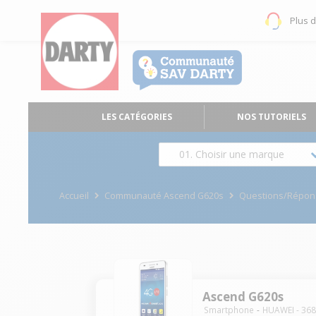
Plus 
LES CATÉGORIES
NOS TUTORIELS
01. Choisir une marque
Accueil
Communauté Ascend G620s
Questions/Répon
Ascend G620s
Smartphone
HUAWEI
-
36