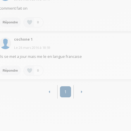
comment fait on
0
Répondre
cochone 1
Le
26 mars 2016
à
18:59
ils se met a jour mais me le en langue francaise
0
Répondre
1