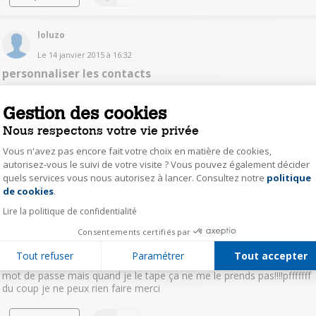
loluzo
Le
14 janvier 2015
à
16:32
personnaliser les contacts
Bonjour je souhaiterai personnaliser mes contacts et pour cela
mettre une sonnerie différente pour chacun d'eux merci
Gestion des cookies
Nous respectons votre vie privée
Lire la réponse
Répondre
0
Vous n'avez pas encore fait votre choix en matière de cookies,
autorisez-vous le suivi de votre visite ? Vous pouvez également décider
teteve03
quels services vous nous autorisez à lancer. Consultez notre
politique
Axeptio consent
de cookies
.
Le
30 décembre 2014
à
18:31
Lire la politique de confidentialité
comment démarrer mon téléphone et surtout
comment accéder à mon menu?
Consentements certifiés par
Bonjour je n'arrive pas à avoir accés à mon répertoire ,j'ai des
Tout refuser
Paramétrer
Tout accepter
messages mais je ne peux les lire .on me demande un compte et un
mot de passe mais quand je le tape ça ne me le prends pas!!!!pfffffff
du coup je ne peux rien faire merci