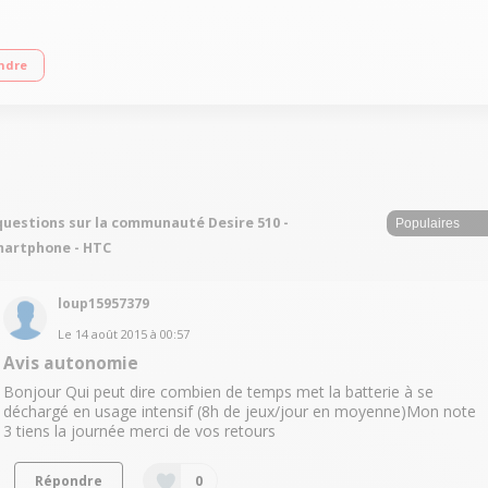
e HTC Sense - 4G/Écran tactile 4,7'' (11,9 cm) - 854 x 480 pixels/Processeur S
ndre
l HD 1080p
questions sur la communauté Desire 510 -
artphone - HTC
loup15957379
Le
14 août 2015
à
00:57
Avis autonomie
Bonjour Qui peut dire combien de temps met la batterie à se
déchargé en usage intensif (8h de jeux/jour en moyenne)Mon note
3 tiens la journée merci de vos retours
Répondre
0