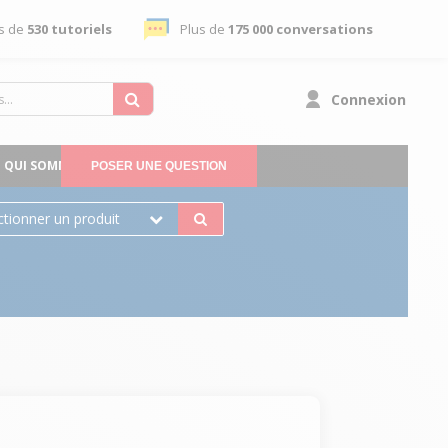
s de
530 tutoriels
Plus de
175 000 conversations
Connexion
QUI SOMMES-NOUS
POSER UNE QUESTION
ctionner un produit