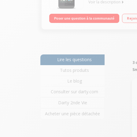
Voir la description
Mobile sous OS Android 4.4.2 Kit Kat avec interfac
Rejoi
Poser une question à la communauté
mémoire/Appareil Photo 8 mégapixels - Vidéo Ful
Lire les questions
3 
Sm
Tutos produits
Le blog
Consulter sur darty.com
Darty 2nde Vie
Acheter une pièce détachée