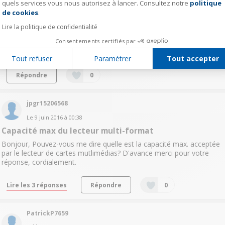
JEANNETOU
quels services vous nous autorisez à lancer. Consultez notre
politique
Axeptio consent
de cookies
.
Le
18 novembre 2016
à
16:54
Lire la politique de confidentialité
DEMANDE MANUEL UTILISATION
Consentements certifiés par
Bonjour je recherche le manuel d'utilisation du PC portable HP
Spectre X2 merci
Tout refuser
Paramétrer
Tout accepter
Répondre
0
jpgr15206568
Le
9 juin 2016
à
00:38
Capacité max du lecteur multi-format
Bonjour, Pouvez-vous me dire quelle est la capacité max. acceptée
par le lecteur de cartes mutlimédias? D'avance merci pour votre
réponse, cordialement.
Lire les 3 réponses
Répondre
0
PatrickP7659