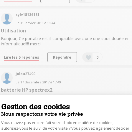
sylv15136131
Le
31 janvier 2018
à
18:44
Utilisation
Bonjour, Ce portable est-il compatible avec une une sous douée en
informatique!!!! merci
Lire les 5 réponses
Répondre
0
jolou27490
Le
17 décembre 2017
à
17:49
batterie HP spectrex2
Bonjour, rien n'indique la decharge de la batterie et mon pc s'éteint
donc sans prevenir, que faire? merci
Gestion des cookies
Nous respectons votre vie privée
Lire la réponse
Répondre
0
Vous n'avez pas encore fait votre choix en matière de cookies,
autorisez-vous le suivi de votre visite ? Vous pouvez également décider