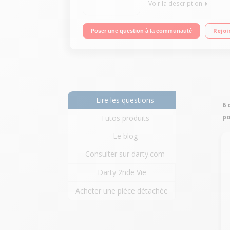
Voir la description
Natif Windows 10 - Ecran LED tactile 12" WUXGA, 1
Rejoi
Poser une question à la communauté
détachable et stylet inclus - 2 USB 3.0 (Type C)
Lire les questions
6 
po
Tutos produits
Le blog
Consulter sur darty.com
Darty 2nde Vie
Acheter une pièce détachée