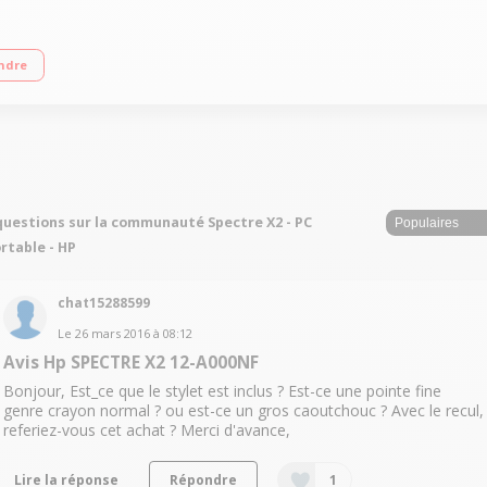
920 x 1080 pixels Processeur Intel® CoreT M3-6Y30 à 2,2 GHz RAM 4 Go - 128 G
ndre
questions sur la communauté Spectre X2 - PC
rtable - HP
chat15288599
Le
26 mars 2016
à
08:12
Avis Hp SPECTRE X2 12-A000NF
Bonjour, Est_ce que le stylet est inclus ? Est-ce une pointe fine
genre crayon normal ? ou est-ce un gros caoutchouc ? Avec le recul,
referiez-vous cet achat ? Merci d'avance,
Lire la réponse
Répondre
1