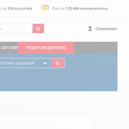
s de
530 tutoriels
Plus de
175 000 conversations
Connexion
QUI SOMMES-NOUS
POSER UNE QUESTION
ctionner un produit