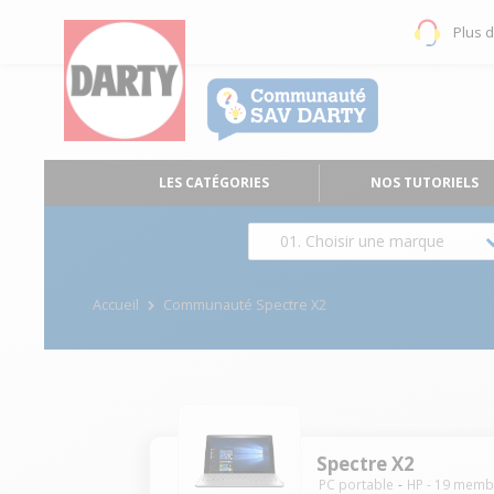
Plus 
LES CATÉGORIES
NOS TUTORIELS
01. Choisir une marque
Accueil
Communauté Spectre X2
Spectre X2
PC portable
HP
-
19
memb