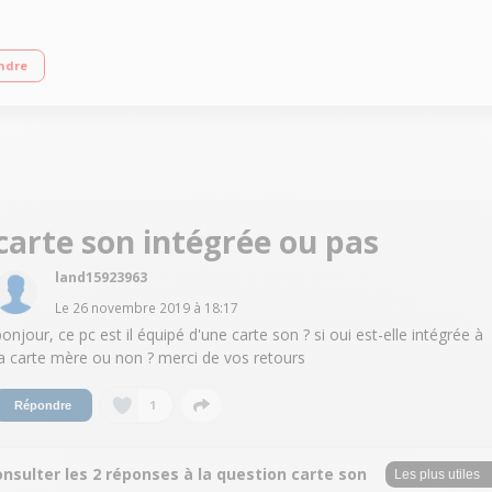
 graphique Nvidia GF GTX 1050 2 Go dédiés RAM 8 Go - 1 To HDD - 128 Go SSD 
ndre
carte son intégrée ou pas
land15923963
Le
26 novembre 2019
à
18:17
bonjour, ce pc est il équipé d'une carte son ? si oui est-elle intégrée à
la carte mère ou non ? merci de vos retours
1
Répondre
nsulter les 2 réponses à la question carte son