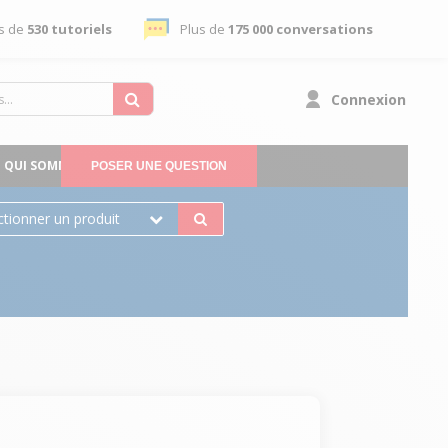
s de
530 tutoriels
Plus de
175 000 conversations
Connexion
QUI SOMMES-NOUS
POSER UNE QUESTION
ctionner un produit