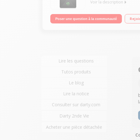
Voir la description
Processeur Intel® Core™ i5-9400 à 2,9 GHz Carte
Rejoi
Poser une question à la communauté
Type C - Bluetooth 4.2
Lire les questions
Tutos produits
Le blog
Lire la notice
Consulter sur darty.com
Darty 2nde Vie
Acheter une pièce détachée
Co