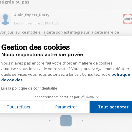
ntégrée ou pas
Alain_Expert_Darty
Le
27 novembre 2019
à
16:08
Bonjour, sur ce modèle, la carte son est intégré sur la carte mère de
l'ordinateur. Bonne journée
Gestion des cookies
2
Répondre
Nous respectons votre vie privée
Vous n'avez pas encore fait votre choix en matière de cookies,
six.61115544
autorisez-vous le suivi de votre visite ? Vous pouvez également décider
quels services vous nous autorisez à lancer. Consultez notre
politique
Axeptio consent
Le
26 novembre 2019
à
22:57
de cookies
.
Oui il y a du son mais je ne sais pas où est la carte son
Lire la politique de confidentialité
Consentements certifiés par
0
Répondre
Tout refuser
Paramétrer
Tout accepter
1