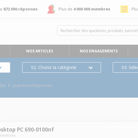
de
872 000 réponses
Plus de
4 000 000 membres
Plu
NOS ARTICLES
NOS ENGAGEMENTS
02. Choisir la catégorie
03. Séle
0nf
Questions/Réponses
esktop PC 690-0100nf
membres