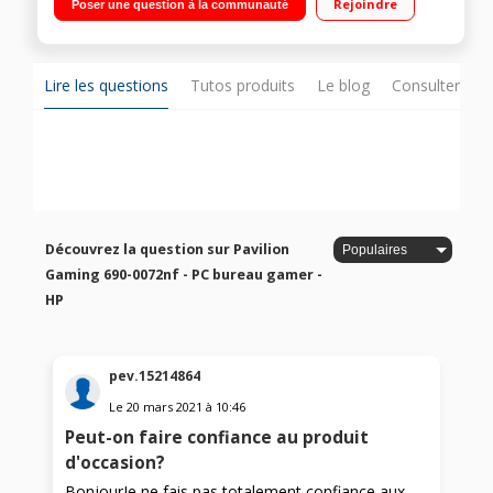
Rejoindre
Poser une question à la communauté
HDMI - USB 3.1 Type C - Bluetooth 4.2
Lire les questions
Tutos produits
Le blog
Consulter sur
Découvrez la question sur Pavilion
Gaming 690-0072nf - PC bureau gamer -
HP
pev.15214864
Le
20 mars 2021
à
10:46
Peut-on faire confiance au produit
d'occasion?
BonjourJe ne fais pas totalement confiance aux