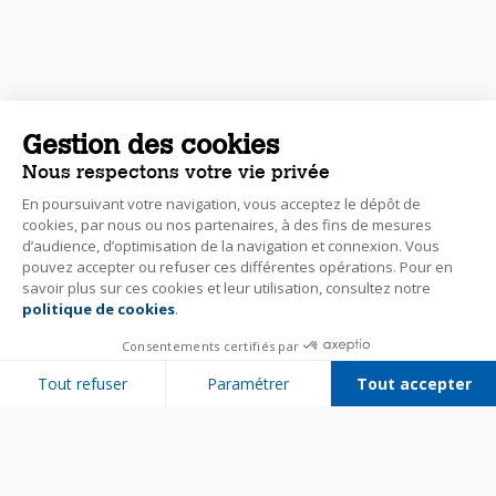
Gestion des cookies
Nous respectons votre vie privée
En poursuivant votre navigation, vous acceptez le dépôt de
cookies, par nous ou nos partenaires, à des fins de mesures
d’audience, d’optimisation de la navigation et connexion. Vous
pouvez accepter ou refuser ces différentes opérations. Pour en
savoir plus sur ces cookies et leur utilisation, consultez notre
politique de cookies
.
Consentements certifiés par
Tout refuser
Paramétrer
Tout accepter
Plateforme de Gestion du Consentement : Personnalisez vos Options
Axeptio consent
Notre plateforme vous permet d'adapter et de gérer vos paramètres de 