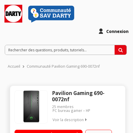
Connexion
Accueil
Communauté Pavilion Gaming 690-0072nf
Pavilion Gaming 690-
0072nf
25
membres
PC bureau gamer
HP
Voir la description
Processeur AMD Ryzen™ 5 2400G Carte graphique Nvidia GF
GTX 1050 Ti RAM 8 Go - 1 To SATA + 128 Go SSD Windows 10 -