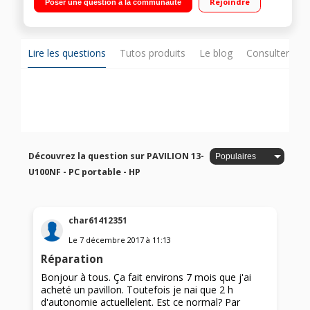
Rejoindre
Poser une question à la communauté
de disque dur Carte graphique Intel HD 620 - HDMI - USB 3.1
Lire les questions
Tutos produits
Le blog
Consulter sur
Découvrez la question sur PAVILION 13-
U100NF - PC portable - HP
char61412351
Le
7 décembre 2017
à
11:13
Réparation
Bonjour à tous. Ça fait environs 7 mois que j'ai
acheté un pavillon. Toutefois je nai que 2 h
d'autonomie actuellelent. Est ce normal? Par