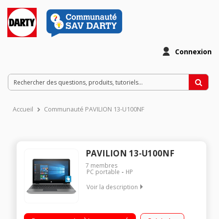
Connexion
Accueil
Communauté PAVILION 13-U100NF
PAVILION 13-U100NF
7
membres
PC portable
HP
Voir la description
Windows 10 - Ecran LED tactile 13,3" HD, 1366 x 768 pixels
Processeur Intel® CoreT i5-7200U à 2,5 GHz RAM 12 Go - 1 To