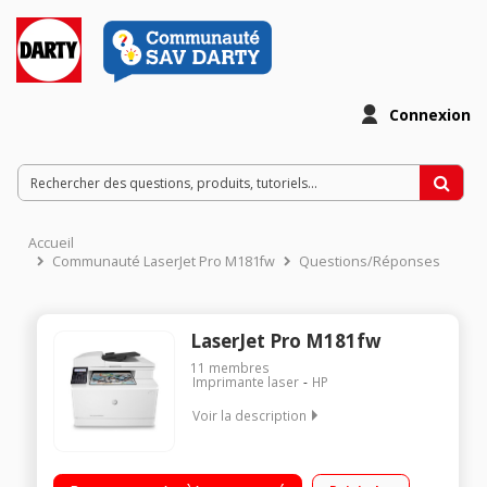
Connexion
Accueil
Communauté LaserJet Pro M181fw
Questions/Réponses
LaserJet Pro M181fw
11
membres
Imprimante laser
HP
Voir la description
Imprimante multifonction laser couleur Impression sans fil
depuis appareils mobiles Chargeur automatique de