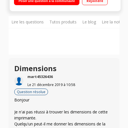
Rejoindre
Poser une question à la communauté
documents Première page couleur imprimée depuis le mode
veille
Lire les questions
Tutos produits
Le blog
Lire la notice
Dimensions
mart45326436
Le
21 décembre 2019
à
10:58
Question résolue
Bonjour
Je n'ai pas réussi à trouver les dimensions de cette
imprimante.
Quelqu'un peut-il me donner les dimensions de la