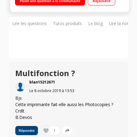
Rejoindre
Poser une question à la communauté
Google Cloud Print, certification Mopria et Apple AirPrint
Technologie HP Auto-On/Auto-Off
Lire les questions
Tutos produits
Le blog
Lire la notice
Multifonction ?
blan15212671
Le
8 octobre 2019
à
13:53
Bjs
Cette imprimante fait-elle aussi les Photocopies ?
Crdlt
B.Devos
1
Répondre