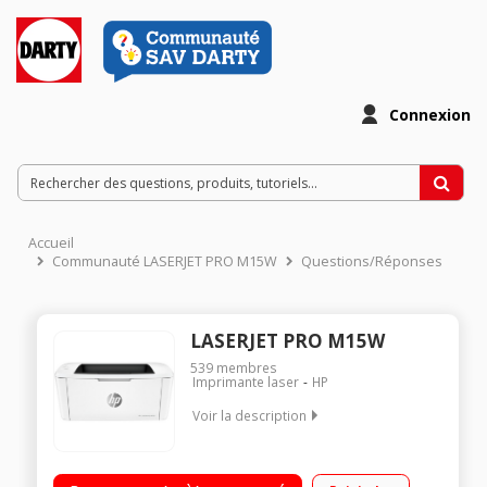
Connexion
Accueil
Communauté LASERJET PRO M15W
Questions/Réponses
LASERJET PRO M15W
539
membres
Imprimante laser
HP
Voir la description
Réseau sans fil Impression et numérisation mobiles faciles
avec l'application HP Smart Impression mobile en Wi-Fi Direct,