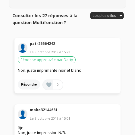
Consulter les 27 réponses à la
question Multifonction ?
patr25564242
Le
8 octobre 2019
à
15:23
Réponse approuvée par Darty
Non, juste imprimante noir et blanc
0
Répondre
mako32144631
Le
8 octobre 2019
à
15:01
Bjr,
Non, juste impression N/B.