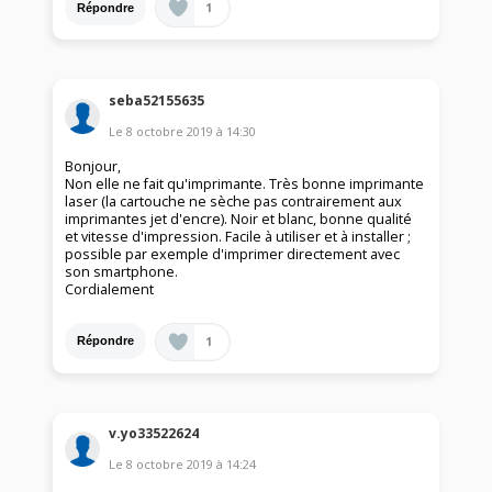
1
Répondre
seba52155635
Le
8 octobre 2019
à
14:30
Bonjour,
Non elle ne fait qu'imprimante. Très bonne imprimante
laser (la cartouche ne sèche pas contrairement aux
imprimantes jet d'encre). Noir et blanc, bonne qualité
et vitesse d'impression. Facile à utiliser et à installer ;
possible par exemple d'imprimer directement avec
son smartphone.
Cordialement
1
Répondre
v.yo33522624
Le
8 octobre 2019
à
14:24