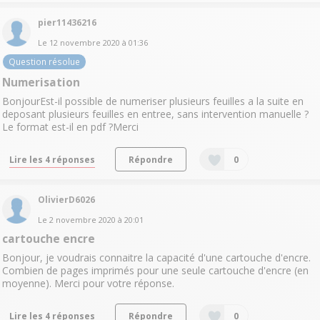
pier11436216
Le
12 novembre 2020
à
01:36
Question résolue
Numerisation
BonjourEst-il possible de numeriser plusieurs feuilles a la suite en
deposant plusieurs feuilles en entree, sans intervention manuelle ?
Le format est-il en pdf ?Merci
Lire les 4 réponses
Répondre
0
OlivierD6026
Le
2 novembre 2020
à
20:01
cartouche encre
Bonjour, je voudrais connaitre la capacité d'une cartouche d'encre.
Combien de pages imprimés pour une seule cartouche d'encre (en
moyenne). Merci pour votre réponse.
Lire les 4 réponses
Répondre
0