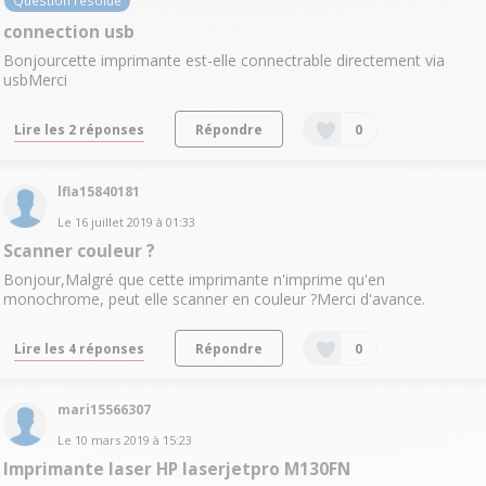
Question résolue
connection usb
Bonjourcette imprimante est-elle connectrable directement via
usbMerci
Lire les 2 réponses
Répondre
0
lfla15840181
Le
16 juillet 2019
à
01:33
Scanner couleur ?
Bonjour,Malgré que cette imprimante n'imprime qu'en
monochrome, peut elle scanner en couleur ?Merci d'avance.
Lire les 4 réponses
Répondre
0
mari15566307
Le
10 mars 2019
à
15:23
Imprimante laser HP laserjetpro M130FN