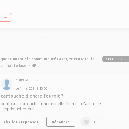
'impression rapide (22ppm au format A4) Chargeur automatique de 35 pages (fn
ndre
de depuis le mode veille (auto-off)
 questions sur la communauté LaserJet Pro M130fn -
primante laser - HP
didi13466653
Le
1 mai 2021
à
13:30
cartouche d'encre fournit ?
bonjourla cartouche toner est elle fournie à l'achat de
l'imprimantemerci
Lire les 7 réponses
Répondre
0