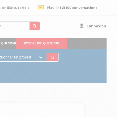
s de
530 tutoriels
Plus de
175 000 conversations
Connexion
QUI SOMMES-NOUS
POSER UNE QUESTION
ctionner un produit