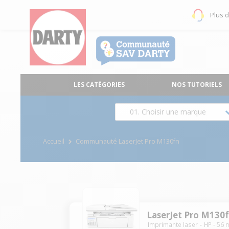
Plus 
LES CATÉGORIES
NOS TUTORIELS
01. Choisir une marque
Accueil
Communauté LaserJet Pro M130fn
LaserJet Pro M130
Imprimante laser
HP
-
56
m