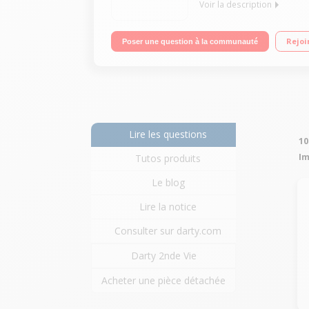
Voir la description
Impression, copie, num?risation et fax Vitesse d
Rejoi
Poser une question à la communauté
format A4) Temps de sortie de premi?re page rapi
Lire les questions
10
Im
Tutos produits
Le blog
Lire la notice
Consulter sur darty.com
Darty 2nde Vie
Acheter une pièce détachée