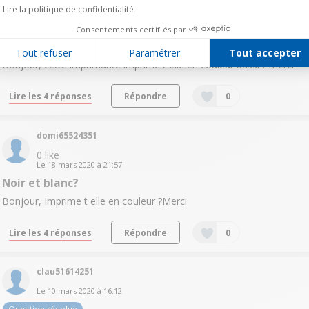
mcou15510741
Lire la politique de confidentialité
Le
27 mars 2020
à
16:53
Consentements certifiés par
cartouche couleurs ?
Tout refuser
Paramétrer
Tout accepter
Bonjour, cette imprimante imprime t elle en couleur aussi ? merci
Lire les 4 réponses
Répondre
0
domi65524351
0
like
Le
18 mars 2020
à
21:57
Noir et blanc?
Bonjour, Imprime t elle en couleur ?Merci
Lire les 4 réponses
Répondre
0
clau51614251
Le
10 mars 2020
à
16:12