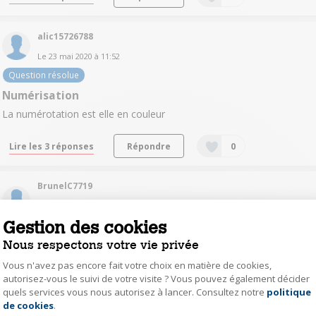
alic15726788
Le
23 mai 2020
à
11:52
Question résolue
Numérisation
La numérotation est elle en couleur
Lire les 3 réponses
Répondre
0
BrunelC7719
0
like
Le
7 avril 2020
à
16:14
Gestion des cookies
Imprimante? Couleur?
Nous respectons votre vie privée
BonjourCette imprimante est elle photocopieuse et couleurMerci
Vous n'avez pas encore fait votre choix en matière de cookies,
autorisez-vous le suivi de votre visite ? Vous pouvez également décider
Lire la réponse
Répondre
0
quels services vous nous autorisez à lancer. Consultez notre
politique
Axeptio consent
de cookies
.