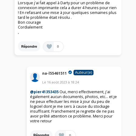
Lorsque j'ai fait appel à Darty pour un problème de
connexion imprimante cela a durer 4 heures pour rien
! En refaisant une mise à jour quelques semaines plus
tard le problème était résolu .
Bon courage
Cordialement
,
0
Répondre
Auteur(e)
na-l55461511
Le
16 août 2023
à
18:24
@pier41353435
Oui, merci effectivement, j'ai
également aucun documents, photos, etc... et je
ne peux effectuer les mise à jour du peu de
logiciel dont je me sers à cause du stockage
insuffisant. Franchement je regrette de ne pas
avoir prêté attention ce problème. Merci pour
votre retour
0
Répondre