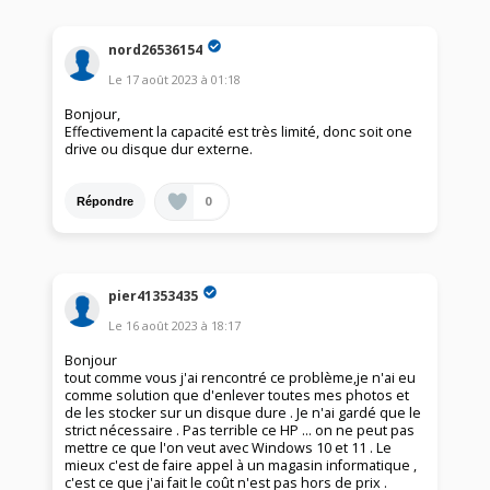
nord26536154
Le
17 août 2023
à
01:18
Bonjour,
Effectivement la capacité est très limité, donc soit one
drive ou disque dur externe.
0
Répondre
pier41353435
Le
16 août 2023
à
18:17
Bonjour
tout comme vous j'ai rencontré ce problème,je n'ai eu
comme solution que d'enlever toutes mes photos et
de les stocker sur un disque dure . Je n'ai gardé que le
strict nécessaire . Pas terrible ce HP … on ne peut pas
mettre ce que l'on veut avec Windows 10 et 11 . Le
mieux c'est de faire appel à un magasin informatique ,
c'est ce que j'ai fait le coût n'est pas hors de prix .