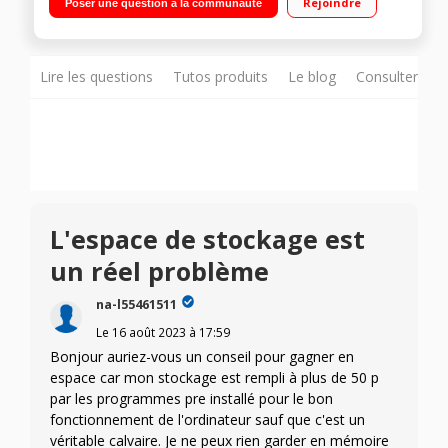
Rejoindre
Poser une question à la communauté
Go DDR4 - 64 Go eMMC Windows 10 - HDMI - Wi-Fi 802.11 ac -
Bluetooth 4.2
Lire les questions
Tutos produits
Le blog
Consulter sur
L'espace de stockage est
un réel problème
na-l55461511
Le
16 août 2023
à
17:59
Bonjour auriez-vous un conseil pour gagner en
espace car mon stockage est rempli à plus de 50 p
par les programmes pre installé pour le bon
fonctionnement de l'ordinateur sauf que c'est un
véritable calvaire. Je ne peux rien garder en mémoire