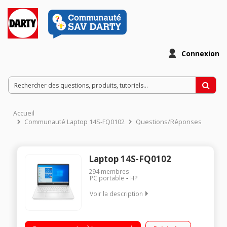
Connexion
Accueil
Communauté Laptop 14S-FQ0102
Questions/Réponses
Laptop 14S-FQ0102
294
membres
PC portable
HP
Voir la description
Ecran 14 pouces HD (1366 x 768 pixels) Processeur AMD
3020e (1.2 GHz / jusqu’à 2.6 GHz) - 4 Mo mémoire cache RAM 4