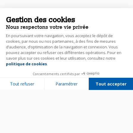
Gestion des cookies
Nous respectons votre vie privée
En poursuivant votre navigation, vous acceptez le dépôt de
cookies, par nous ou nos partenaires, à des fins de mesures
d’audience, d’optimisation de la navigation et connexion. Vous
pouvez accepter ou refuser ces différentes opérations. Pour en
savoir plus sur ces cookies et leur utilisation, consultez notre
politique de cookies
.
Consentements certifiés par
Tout refuser
Paramétrer
Tout accepter
Plateforme de Gestion du Consentement : Personnalisez vos Options
Axeptio consent
Notre plateforme vous permet d'adapter et de gérer vos paramètres de 