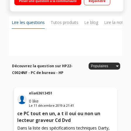
Rejoindre
Poser une question à la communauté
Windows 10 - Webcam HD intégrée - Graveur DVD - USB 3.0 -
Bluetooth 4.2"
Lire les questions
Tutos produits
Le blog
Lire la notice
Découvrez la question sur HP22-
C0024NF - PC de bureau - HP
elia63613451
0
like
Le
11 décembre 2019
à
21:41
ce PC tout en un, a t il oui ou non un
lecteur graveur Cd Dvd
Dans la liste des spécifications techniques Darty,