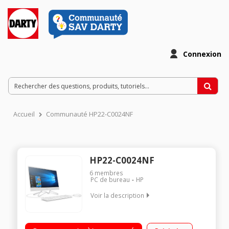
Connexion
Accueil
Communauté HP22-C0024NF
HP22-C0024NF
6
membres
PC de bureau
HP
Voir la description
"Ecran WLED 21,5"" Full HD Processeur Intel® Pentium® J5005
RAM 8 Go - 1 To HDD - Carte graphique Intel UHD 600