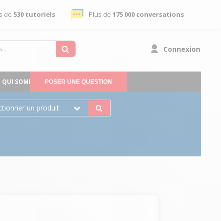
s de
530 tutoriels
Plus de
175 000 conversations
Connexion
QUI SOMMES-NOUS
POSER UNE QUESTION
ctionner un produit