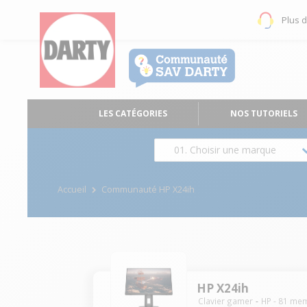
Plus 
LES CATÉGORIES
NOS TUTORIELS
01. Choisir une marque
Accueil
Communauté HP X24ih
HP X24ih
Clavier gamer
HP
-
81
mem