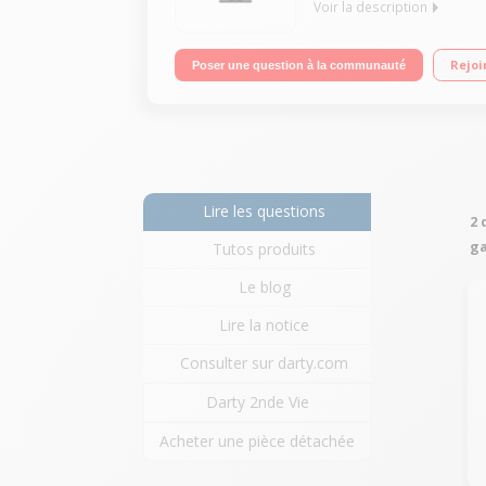
Voir la description
"Ecran LED 23.8"" - Dalle IPS - 16/9 Full HD Temps
Rejoi
Poser une question à la communauté
Lire les questions
2 
ga
Tutos produits
Le blog
Lire la notice
Consulter sur darty.com
Darty 2nde Vie
Acheter une pièce détachée