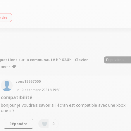
 de réponse 1 ms - Contraste 1000:1 Taux de rafraîchissement de 144 Hz 1 HDMI 
ndre
questions sur la communauté HP X24ih - Clavier
mer - HP
cous15557000
Le
10 décembre 2021
à
19:31
compatibilité
bonjour je voudrais savoir si l'écran est compatible avec une xbox
one s ?
Répondre
0