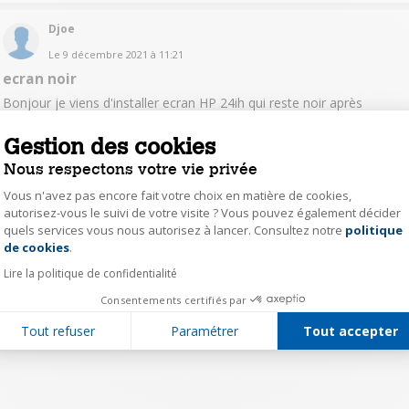
Djoe
Le
9 décembre 2021
à
11:21
ecran noir
Bonjour je viens d'installer ecran HP 24ih qui reste noir après
démarrage; les raccords HDMI sont corrects où est pb?Merci
Gestion des cookies
Lire la réponse
Répondre
0
Nous respectons votre vie privée
Vous n'avez pas encore fait votre choix en matière de cookies,
autorisez-vous le suivi de votre visite ? Vous pouvez également décider
quels services vous nous autorisez à lancer. Consultez notre
politique
1
Axeptio consent
de cookies
.
Lire la politique de confidentialité
Consentements certifiés par
Tout refuser
Paramétrer
Tout accepter