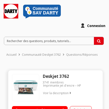
Connexion
Accueil
Communauté Deskjet 3762
Questions/Réponses
Deskjet 3762
3741
membres
Imprimante jet d'encre
HP
Voir la description
Le choix idéal pour la famille Avec le forfait HP Instant Ink,
faites vous livrer votre encre chez vous, sans avoir à y penser.