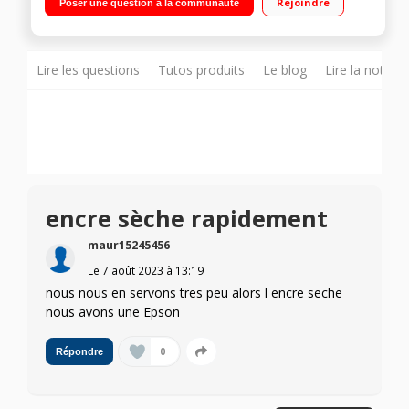
Rejoindre
Poser une question à la communauté
Sans engagement. Facilitez vous la vie avec HP Smart App :
imprimez, numérisez depuis votre smartphone et tablette.
Recycler vos cartouches 304 avec le programme HP Planet
Partners
Lire les questions
Tutos produits
Le blog
Lire la notice
encre sèche rapidement
maur15245456
Le
7 août 2023
à
13:19
nous nous en servons tres peu alors l encre seche
nous avons une Epson
0
Répondre