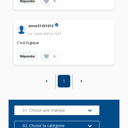
0
Répondre
anne51431616
Le
7 août 2023
à
14:57
C'est logique
0
Répondre
1
01. Choisir une marque
02. Choisir la catégorie