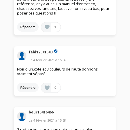
référence, et y a aussi un manuel d'entretien,
chaussez vos lunettes, faut avoir un niveau bas, pour
poser ces questions !!!
1
Répondre
fabi12541543
Le
4 février 2021
à
16:56
Noir d'un.cote et 3 couleurs de l'aute donnons
vraiment séparé
0
Répondre
bour15416466
Le
4 février 2021
à
15:58
2 cartouches encre une noire et une couleur