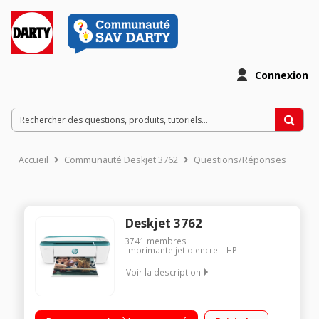
Connexion
Accueil
Communauté Deskjet 3762
Questions/Réponses
Deskjet 3762
3741
membres
Imprimante jet d'encre
HP
Voir la description
Le choix idéal pour la famille Avec le forfait HP Instant Ink,
faites vous livrer votre encre chez vous, sans avoir à y penser.