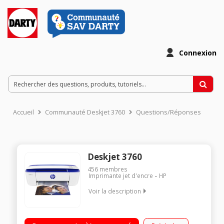
Connexion
Accueil
Communauté Deskjet 3760
Questions/Réponses
Deskjet 3760
456
membres
Imprimante jet d'encre
HP
Voir la description
Abonnez-vous à Instant Ink pour recevoir vos cartouches
avant de tomber à court et bénéficier d’un service ultra-simple