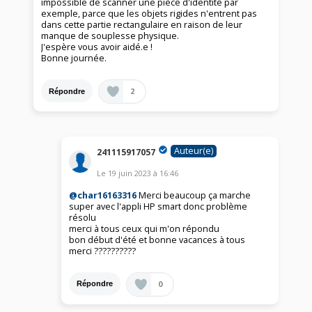
impossible de scanner une pièce d'identité par
exemple, parce que les objets rigides n'entrent pas
dans cette partie rectangulaire en raison de leur
manque de souplesse physique.
J'espère vous avoir aidé.e !
Bonne journée.
2
Répondre
Auteur(e)
241115917057
Le
19 juin 2023
à
16:46
@char16163316
Merci beaucoup ça marche
super avec l'appli HP smart donc problème
résolu
merci à tous ceux qui m'on répondu
bon début d'été et bonne vacances à tous
merci ??????????
0
Répondre