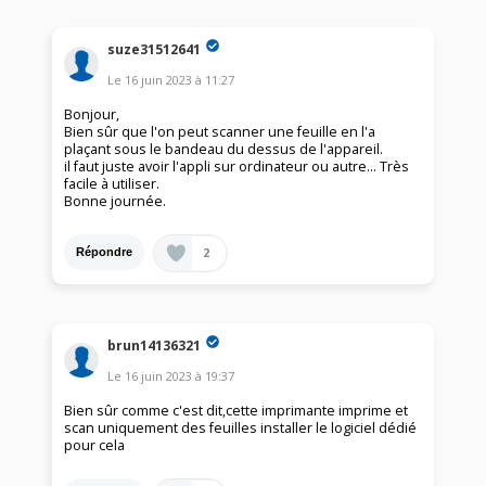
suze31512641
Le
16 juin 2023
à
11:27
Bonjour,
Bien sûr que l'on peut scanner une feuille en l'a
plaçant sous le bandeau du dessus de l'appareil.
il faut juste avoir l'appli sur ordinateur ou autre… Très
facile à utiliser.
Bonne journée.
2
Répondre
brun14136321
Le
16 juin 2023
à
19:37
Bien sûr comme c'est dit,cette imprimante imprime et
scan uniquement des feuilles installer le logiciel dédié
pour cela