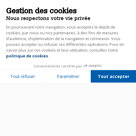
Gestion des cookies
Nous respectons votre vie privée
En poursuivant votre navigation, vous acceptez le dépôt de
cookies, par nous ou nos partenaires, à des fins de mesures
d’audience, d’optimisation de la navigation et connexion. Vous
pouvez accepter ou refuser ces différentes opérations. Pour en
savoir plus sur ces cookies et leur utilisation, consultez notre
politique de cookies
.
Consentements certifiés par
Tout refuser
Paramétrer
Tout accepter
Plateforme de Gestion du Consentement : Personnalisez vos Options
Axeptio consent
Notre plateforme vous permet d'adapter et de gérer vos paramètres de 