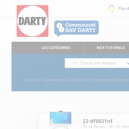
Plus 
LES CATÉGORIES
NOS TUTORIELS
01. Choisir une marque
Accueil
Communauté 22-df0021nf
Questions/Réponse
22-df0021nf
PC de bureau
HP
-
62
mem