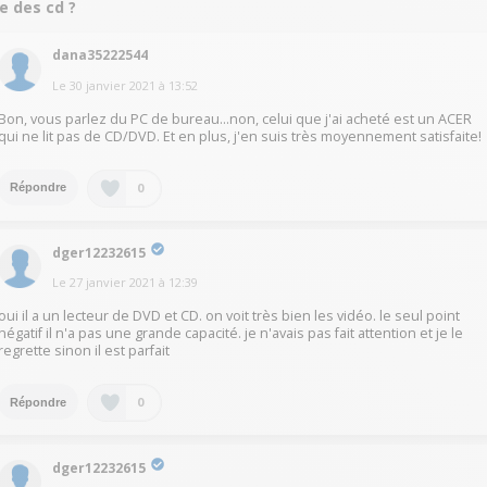
re des cd ?
dana35222544
Le
30 janvier 2021
à
13:52
Bon, vous parlez du PC de bureau...non, celui que j'ai acheté est un ACER
qui ne lit pas de CD/DVD. Et en plus, j'en suis très moyennement satisfaite!
0
Répondre
dger12232615
Le
27 janvier 2021
à
12:39
oui il a un lecteur de DVD et CD. on voit très bien les vidéo. le seul point
négatif il n'a pas une grande capacité. je n'avais pas fait attention et je le
regrette sinon il est parfait
0
Répondre
dger12232615