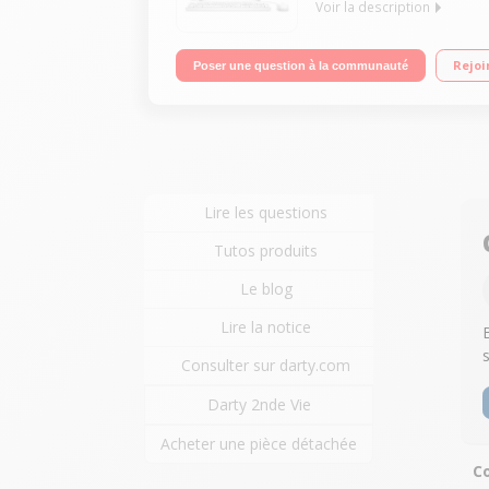
Voir la description
"Ecran WLED 21,5"" Full HD Processeur Intel® Pent
Rejoi
Poser une question à la communauté
Lire les questions
Tutos produits
Le blog
Lire la notice
Consulter sur darty.com
Darty 2nde Vie
Acheter une pièce détachée
C