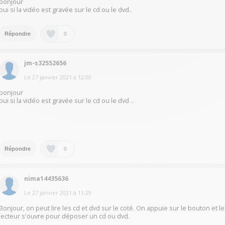
bonjour
oui si la vidéo est gravée sur le cd ou le dvd..
0
Répondre
jm-s32552656
Le
27 janvier 2021
à
12:00
bonjour
oui si la vidéo est gravée sur le cd ou le dvd ..
0
Répondre
nima14435636
Le
27 janvier 2021
à
11:29
Bonjour, on peut lire les cd et dvd sur le coté. On appuie sur le bouton et le
lecteur s'ouvre pour déposer un cd ou dvd.