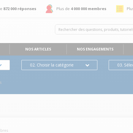
de
872 000 réponses
Plus de
4 000 000 membres
Plu
NOS ARTICLES
NOS ENGAGEMENTS
02. Choisir la catégorie
03. Séle
s
bres