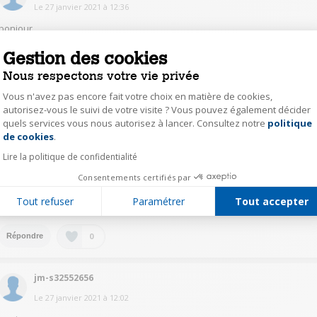
Le
27 janvier 2021
à
12:36
bonjour
oui il y a un lecteur de DVD et CD. on peut voir des vidéos. c'est un chouett
appareil mais attention il n'a pas une grande capacité. moi je n'avais pas fait
Gestion des cookies
attention et je regrette. c'est la seule chose qui me dérange sinon il est
Nous respectons votre vie privée
parfait.
Vous n'avez pas encore fait votre choix en matière de cookies,
0
Répondre
autorisez-vous le suivi de votre visite ? Vous pouvez également décider
quels services vous nous autorisez à lancer. Consultez notre
politique
Axeptio consent
de cookies
.
jm-s32552656
Lire la politique de confidentialité
Le
27 janvier 2021
à
12:03
Consentements certifiés par
bonjour
Tout refuser
Paramétrer
Tout accepter
oui si la vidéo est gravée sur le cd ou le dvd..
0
Répondre
jm-s32552656
Le
27 janvier 2021
à
12:02