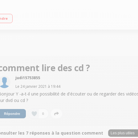
ium® J5040 (2 GHz / jusqu'à 3,2 GHz) RAM 4 Go DDR4 - 1 To HDD + 128 Go SSD W
ndre
comment lire des cd ?
judi15753855
Le
24 janvier 2021
à
19:44
Bonjour Y -a-t-il une possibilité de d'écouter ou de regarder des vidéo
sur dvd ou cd ?
0
Répondre
onsulter les 7 réponses à la question comment