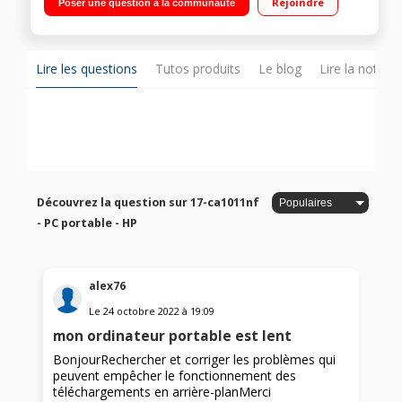
Rejoindre
Poser une question à la communauté
Windows 10 - Graveur DVD - HDMI - Wifi b/g/n/ - BT 4.0"
Lire les questions
Tutos produits
Le blog
Lire la notice
Découvrez la question sur 17-ca1011nf
- PC portable - HP
alex76
Le
24 octobre 2022
à
19:09
mon ordinateur portable est lent
BonjourRechercher et corriger les problèmes qui
peuvent empêcher le fonctionnement des
téléchargements en arrière-planMerci