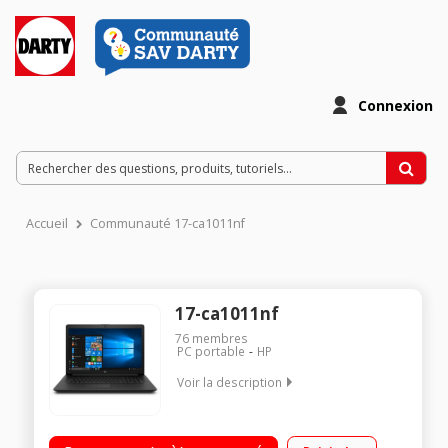
Connexion
Accueil
Communauté 17-ca1011nf
17-ca1011nf
76
membres
PC portable
HP
Voir la description
"Ecran 17,3"" HD+ Processeur AMD Ryzen™ 3 3200U (2,6 GHz /
jusqu'à 3,5 GHz) RAM 4 Go DDR4 - 1 To HDD + 128 Go SSD