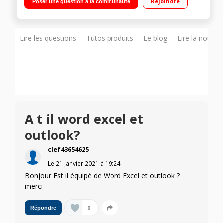
Rejoindre
Poser une question à la communauté
10 - HDMI - Wifi 802.11 ac - BT 4.2"
Lire les questions
Tutos produits
Le blog
Lire la notice
A t il word excel et
outlook?
clef43654625
Le
21 janvier 2021
à
19:24
Bonjour Est il équipé de Word Excel et outlook ?
merci
0
Répondre