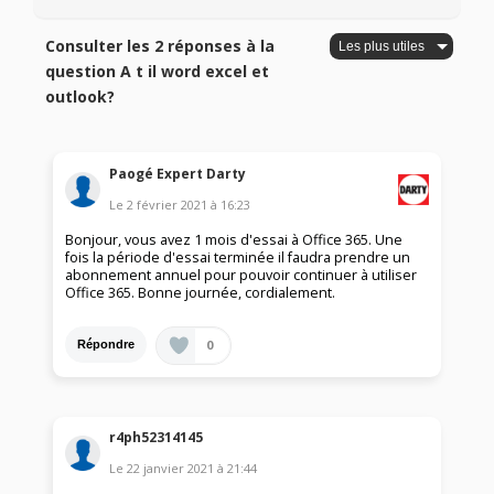
Consulter les 2 réponses à la
question A t il word excel et
outlook?
Paogé Expert Darty
Le
2 février 2021
à
16:23
Bonjour, vous avez 1 mois d'essai à Office 365. Une
fois la période d'essai terminée il faudra prendre un
abonnement annuel pour pouvoir continuer à utiliser
Office 365. Bonne journée, cordialement.
0
Répondre
r4ph52314145
Le
22 janvier 2021
à
21:44