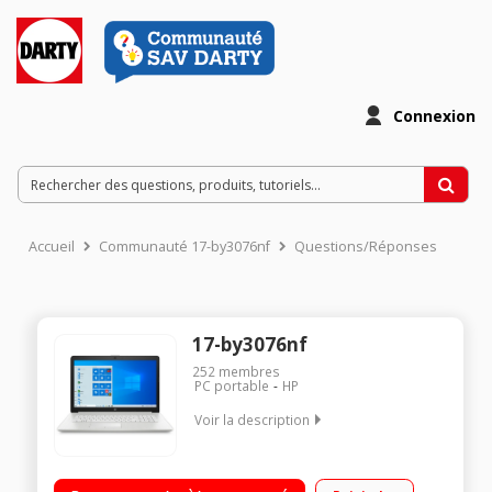
Connexion
Accueil
Communauté 17-by3076nf
Questions/Réponses
17-by3076nf
252
membres
PC portable
HP
Voir la description
"Ecran 17,3"" HD+ Processeur Intel Core™ i5-1035G1 (1 GHz /
jusqu'à 3,6 GHz) RAM 8 Go - 1 To HDD + 128 Go SSD Windows