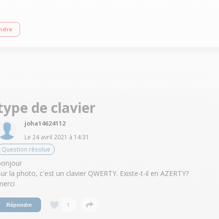
jusqu'à 2,6 GHz) RAM 4 Go DDR4 - 128 Go SSD Windows 10 S - HDMI - Wifi 802.1
ndre
type de clavier
joha14624112
Le
24 avril 2021
à
14:31
Question résolue
bonjour
Sur la photo, c'est un clavier QWERTY. Existe-t-il en AZERTY?
merci
1
Répondre