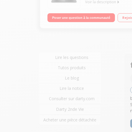
Voir la description
"Ecran 15,6"" HD Processeur AMD 3020e (1,2 GHz / 
Rejoi
Poser une question à la communauté
Lire les questions
Tutos produits
Le blog
Lire la notice
Consulter sur darty.com
Darty 2nde Vie
Acheter une pièce détachée