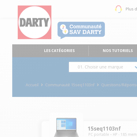
Plus 
LES CATÉGORIES
NOS TUTORIELS
01. Choisir une marque
Accueil
Communauté 15seq1103nf
Questions/Répons
15seq1103nf
PC portable
HP
-
185
mem