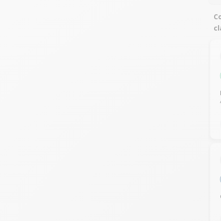
Co
cl