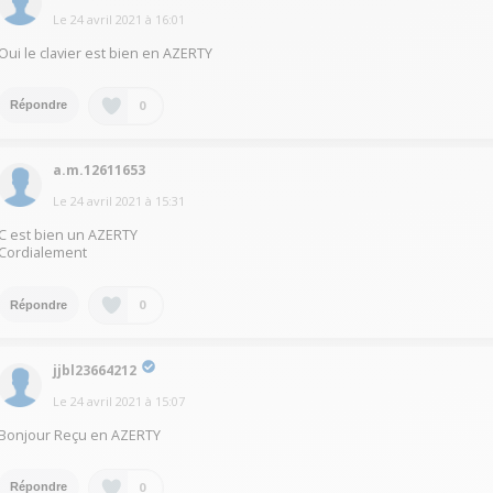
Le
24 avril 2021
à
16:01
Oui le clavier est bien en AZERTY
0
Répondre
a.m.12611653
Le
24 avril 2021
à
15:31
C est bien un AZERTY
Cordialement
0
Répondre
jjbl23664212
Le
24 avril 2021
à
15:07
Bonjour Reçu en AZERTY
0
Répondre