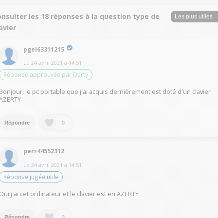
nsulter les 18 réponses à la question type de
avier
pgel63311215
Le
24 avril 2021
à
14:51
Réponse approuvée par Darty
Bonjour, le pc portable que j'ai acquis dernièrement est doté d'un clavier
AZERTY
0
Répondre
perr44552312
Le
24 avril 2021
à
14:51
Réponse jugée utile
Oui j'ai cet ordinateur et le clavier est en AZERTY
0
Répondre