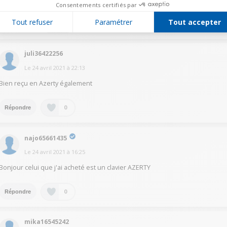
Consentements certifiés par
Tout refuser
Paramétrer
Tout accepter
0
Répondre
juli36422256
Le
24 avril 2021
à
22:13
Bien reçu en Azerty également
0
Répondre
najo65661435
Le
24 avril 2021
à
16:25
Bonjour celui que j'ai acheté est un clavier AZERTY
0
Répondre
mika16545242