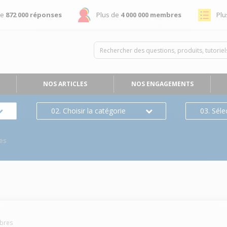
de
872 000 réponses
Plus de
4 000 000 membres
Plu
NOS ARTICLES
NOS ENGAGEMENTS
02. Choisir la catégorie
03. Séle
es
bres