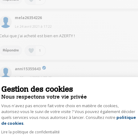
mela26354226
Le
24 avril 2021
à
17:22
Celui que j'ai acheté est bien en AZERTY !
1
Répondre
anni15355643
Le
25 avril 2021
à
08:41
Celui que j'ai acheté a un clavier Azerty.
Gestion des cookies
Nous respectons votre vie privée
0
Répondre
Vous n'avez pas encore fait votre choix en matière de cookies,
autorisez-vous le suivi de votre visite ? Vous pouvez également décider
quels services vous nous autorisez à lancer. Consultez notre
politique
Axeptio consent
jean52343522
de cookies
.
Le
24 avril 2021
à
22:13
Lire la politique de confidentialité
Oui il est en azerty