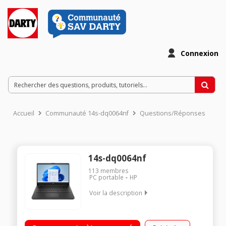
Connexion
Accueil
Communauté 14s-dq0064nf
Questions/Réponses
14s-dq0064nf
113
membres
PC portable
HP
Voir la description
Écran Full HD 14 pouces (1920 x 1080), micro-bord, antireflet
Processeur Intel® Celeron® N4120 (jusqu’à 2,6 GHz) - Puce