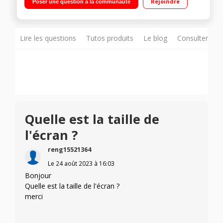
Rejoindre
Poser une question à la communauté
graphique Intel® intégrée 4 Go de mémoire RAM DDR4-2400
MHz - SSD 128 Go Windows 11 S - Wi-Fi® 802.11ac et
Bluetooth® 4.2
Lire les questions
Tutos produits
Le blog
Consulter sur
Quelle est la taille de
l'écran ?
reng15521364
Le
24 août 2023
à
16:03
Bonjour
Quelle est la taille de l'écran ?
merci