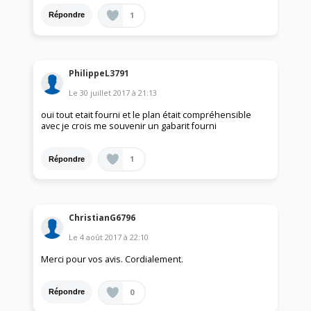
1
Répondre
PhilippeL3791
Le
30 juillet 2017
à
21:13
oui tout etait fourni et le plan était compréhensible
avec je crois me souvenir un gabarit fourni
1
Répondre
ChristianG6796
Le
4 août 2017
à
22:10
Merci pour vos avis. Cordialement.
0
Répondre