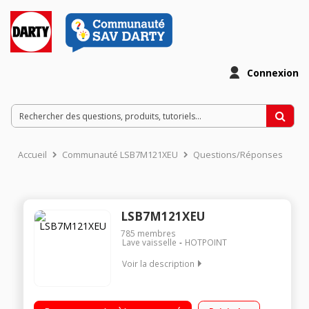
Connexion
Accueil
Communauté LSB7M121XEU
Questions/Réponses
LSB7M121XEU
785
membres
Lave vaisselle
HOTPOINT
Voir la description
Classe énergétique A++ Consommation d'eau : 2520 l / an 14
couverts - Niveau sonore : 41 dB Programme rapide