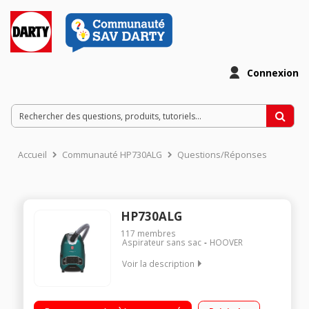
Connexion
Accueil
Communauté HP730ALG
Questions/Réponses
HP730ALG
117
membres
Aspirateur sans sac
HOOVER
Voir la description
Niveau sonore : 64dBA Capacité : 5L Puissance : 850 W Inclus :
Brosse tapis/moquettes - Mini-turbobrosse -Brosse meubles