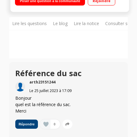
Rejoindre
Poser une question à la communauté
- Suceur plat - Brosse universelle - Accessoire 2en1
Lire les questions
Le blog
Lire la notice
Consulter sur d
Référence du sac
arth23151244
Le
25 juillet 2023
à
17:09
Bonjour
quel est la référence du sac.
Merci
0
Répondre