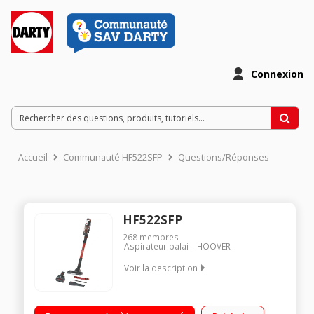
Connexion
Accueil
Communauté HF522SFP
Questions/Réponses
HF522SFP
268
membres
Aspirateur balai
HOOVER
Voir la description
Fonction : sol, surfaces et plafond Autonomie jusqu'à 45
minutes Capacité : 0,45L - Position parking Electrobrosse LED