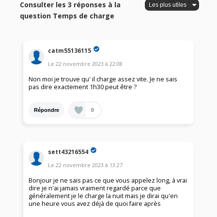
Consulter les 3 réponses à la
question Temps de charge
catm55136115
Le
22 novembre 2023
à
22:08
Non moi je trouve qu' il charge assez vite. Je ne sais
pas dire exactement 1h30 peut être ?
0
Répondre
sett43216554
Le
22 novembre 2023
à
13:27
Bonjour je ne sais pas ce que vous appelez long, à vrai
dire je n'ai jamais vraiment regardé parce que
généralement je le charge la nuit mais je dirai qu'en
une heure vous avez déjà de quoi faire après