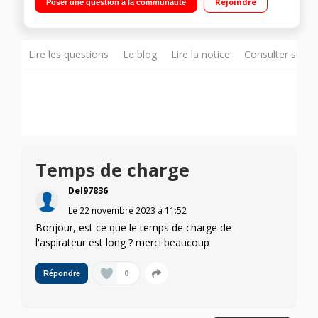
Rejoindre
Poser une question à la communauté
Flat&Drive 180° - Brosse mini turbo - Rangement compact
Lire les questions
Le blog
Lire la notice
Consulter sur d
Temps de charge
Del97836
Le
22 novembre 2023
à
11:52
Bonjour, est ce que le temps de charge de
l'aspirateur est long ? merci beaucoup
0
Répondre