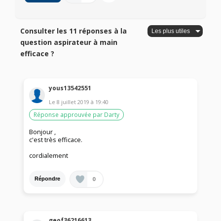
Consulter les 11 réponses à la
question aspirateur à main
efficace ?
yous13542551
Le
8 juillet 2019
à
19:40
Réponse approuvée par Darty
Bonjour ,
c'est très efficace.
cordialement
0
Répondre
geof36216613