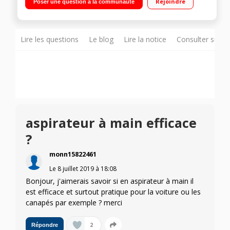
Rejoindre
Poser une question à la communauté
la brosse
Lire les questions
Le blog
Lire la notice
Consulter sur d
aspirateur à main efficace
?
monn15822461
Le
8 juillet 2019
à
18:08
Bonjour, j'aimerais savoir si en aspirateur à main il
est efficace et surtout pratique pour la voiture ou les
canapés par exemple ? merci
2
Répondre