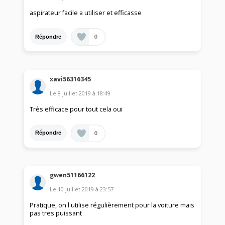
aspirateur facile a utiliser et efficasse
0
Répondre
xavi56316345
Le
8 juillet 2019
à
18:49
Très efficace pour tout cela oui
0
Répondre
gwen51166122
Le
10 juillet 2019
à
23:57
Pratique, on l utilise régulièrement pour la voiture mais
pas tres puissant