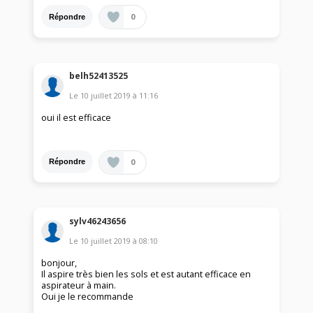
0
Répondre
belh52413525
Le
10 juillet 2019
à
11:16
oui il est efficace
0
Répondre
sylv46243656
Le
10 juillet 2019
à
08:10
bonjour,
Il aspire très bien les sols et est autant efficace en
aspirateur à main.
Oui je le recommande