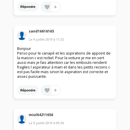
0
Répondre
sand16616165
Le
9 juillet 2019
à
11:25
Bonjour
Perso pour le canapé et les aspirations de appoint de
la maison c est nickel. Pour la voiture je me en sert
aussi mais je fais attention car les embouts rendent
fragiles l aspirateur à main et dans les petits recoins c
est pas facile mais sinon le aspiration est correcte et
assez puissante.
0
Répondre
miul64211656
Le
9 juillet 2019
à
09:34