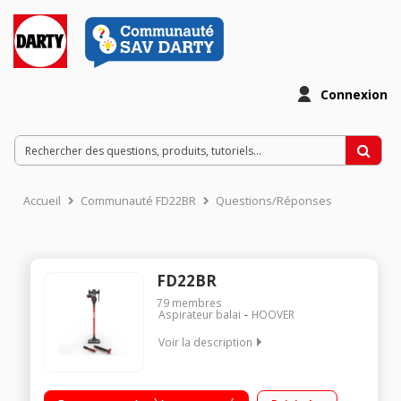
Connexion
Accueil
Communauté FD22BR
Questions/Réponses
FD22BR
79
membres
Aspirateur balai
HOOVER
Voir la description
Fonction : sol, surfaces et plafond Puissance 22 Volts -
Autonomie 25 minutes Brosse motorisée Nettoyage facile de