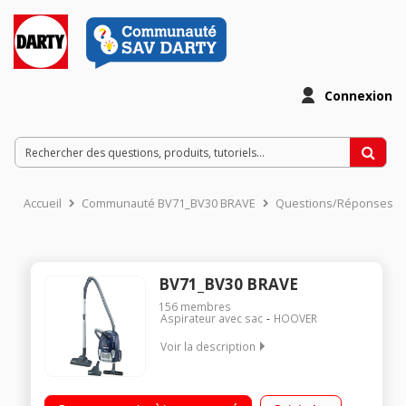
Connexion
Accueil
Communauté BV71_BV30 BRAVE
Questions/Réponses
BV71_BV30 BRAVE
156
membres
Aspirateur avec sac
HOOVER
Voir la description
Niveau Sonore 79 dB Capacité 2,3 L - Puissance : 700 watts
Consommation d'énergie 28 kWh/an 3 brosses dont mini