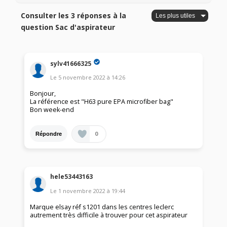
Consulter les 3 réponses à la
question Sac d'aspirateur
sylv41666325
Le
5 novembre 2022
à
14:26
Bonjour,
La référence est "H63 pure EPA microfiber bag"
Bon week-end
0
Répondre
hele53443163
Le
1 novembre 2022
à
19:44
Marque elsay réf s1201 dans les centres leclerc
autrement très difficile à trouver pour cet aspirateur