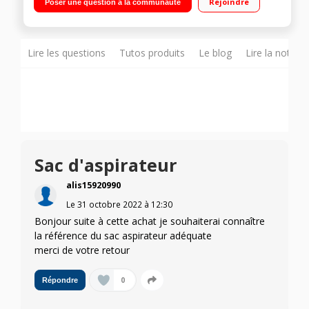
Rejoindre
Poser une question à la communauté
turbobrosse incluses
Lire les questions
Tutos produits
Le blog
Lire la notice
Sac d'aspirateur
alis15920990
Le
31 octobre 2022
à
12:30
Bonjour suite à cette achat je souhaiterai connaître
la référence du sac aspirateur adéquate
merci de votre retour
0
Répondre