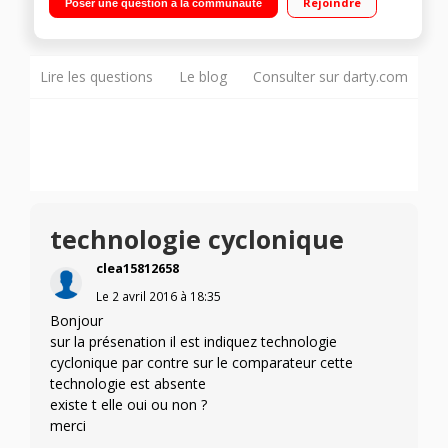
Rejoindre
Poser une question à la communauté
Technologie cyclonique - Tient debout tous seul
Lire les questions
Le blog
Consulter sur darty.com
technologie cyclonique
clea15812658
Le
2 avril 2016
à
18:35
Bonjour
sur la présenation il est indiquez technologie
cyclonique par contre sur le comparateur cette
technologie est absente
existe t elle oui ou non ?
merci