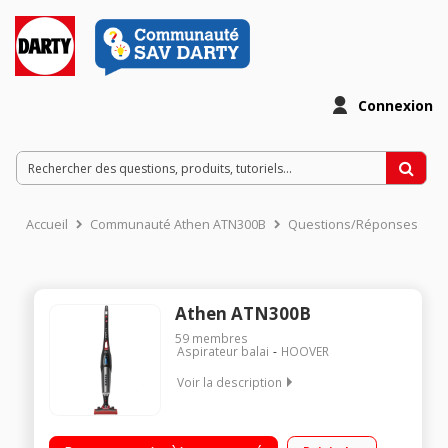
Connexion
Accueil
Communauté Athen ATN300B
Questions/Réponses
Athen ATN300B
59
membres
Aspirateur balai
HOOVER
Voir la description
Puissance 30 Volts - Autonomie 60 minutes Pour toutes les
surfaces - Mode turbo Affichage LED - Filtre hepa lavable