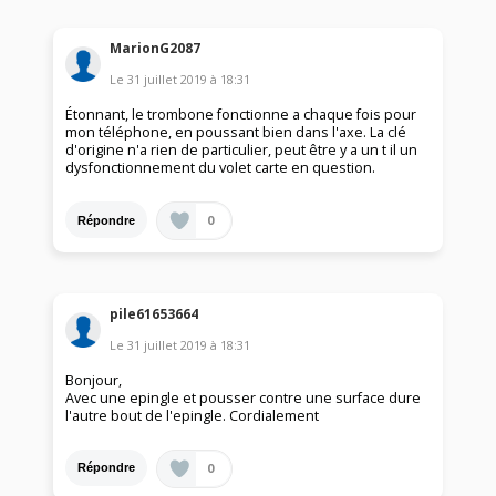
MarionG2087
Le
31 juillet 2019
à
18:31
Étonnant, le trombone fonctionne a chaque fois pour
mon téléphone, en poussant bien dans l'axe. La clé
d'origine n'a rien de particulier, peut être y a un t il un
dysfonctionnement du volet carte en question.
0
Répondre
pile61653664
Le
31 juillet 2019
à
18:31
Bonjour,
Avec une epingle et pousser contre une surface dure
l'autre bout de l'epingle. Cordialement
0
Répondre