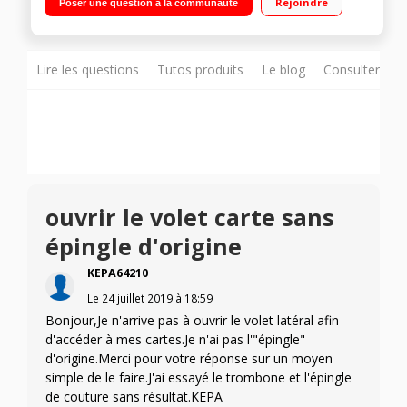
Rejoindre
Poser une question à la communauté
2,2GHz - 32Go de mémoire Appareil photo 20 mégapixels -
Vidéo Full HD 1080p
Lire les questions
Tutos produits
Le blog
Consulter sur
ouvrir le volet carte sans
épingle d'origine
KEPA64210
Le
24 juillet 2019
à
18:59
Bonjour,Je n'arrive pas à ouvrir le volet latéral afin
d'accéder à mes cartes.Je n'ai pas l'"épingle"
d'origine.Merci pour votre réponse sur un moyen
simple de le faire.J'ai essayé le trombone et l'épingle
de couture sans résultat.KEPA