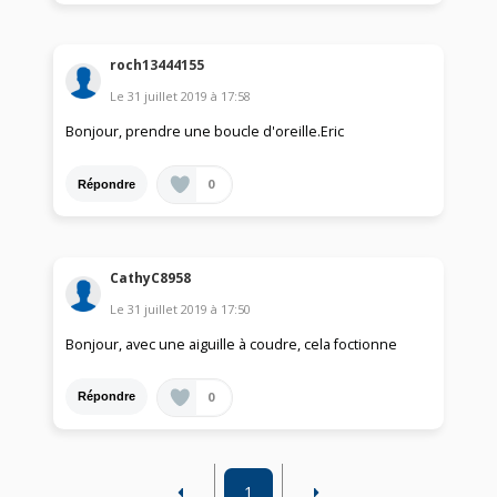
roch13444155
Le
31 juillet 2019
à
17:58
Bonjour, prendre une boucle d'oreille.Eric
0
Répondre
CathyC8958
Le
31 juillet 2019
à
17:50
Bonjour, avec une aiguille à coudre, cela foctionne
0
Répondre
1