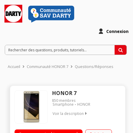
Connexion
Accueil
Communauté HONOR 7
Questions/Réponses
HONOR 7
850
membres
Smartphone
HONOR
Voir la description
Mobile sous Android 5.0 - Lollipop - 4G Écran tactile 13,2cm
(5,2'') - Full HD 1920 x 1080 pixels Processeur Octo-coeur