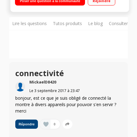
Rejoindre
Poser une question à la communauté
Résistant à l'eau Batterie rechargeable
Lire les questions
Tutos produits
Le blog
Consulter sur
connectivité
MickaelD8420
Le
3 septembre 2017
à
23:47
bonjour, est ce que je suis obligé de connecté la
montre à divers appareils pour pouvoir s'en servir ?
merci
0
Répondre