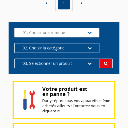
1
01. Choisir une marque
02. Choisir la catégorie
03. Sélectionner un produit
Votre produit est
en panne ?
Darty répare tous vos appareils, même
achetés ailleurs ! Contactez nous en
cliquant ici.