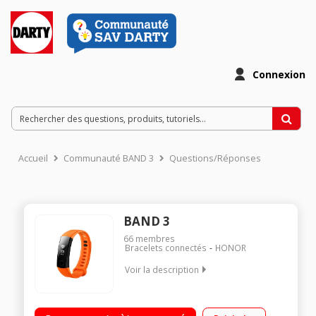
Connexion
Accueil
Communauté BAND 3
Questions/Réponses
BAND 3
66
membres
Bracelets connectés
HONOR
Voir la description
Mesure l'activité physique, suivi du sommeil Synchronisation
sans fil pour des informations et des actions en temps réel