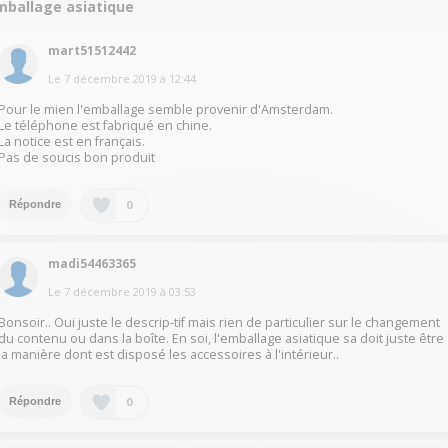
mballage asiatique
mart51512442
Le
7 décembre 2019
à
12:44
Pour le mien l'emballage semble provenir d'Amsterdam.
Le téléphone est fabriqué en chine.
La notice est en français.
Pas de soucis bon produit
0
Répondre
madi54463365
Le
7 décembre 2019
à
03:53
Bonsoir.. Oui juste le descrip-tif mais rien de particulier sur le changement
du contenu ou dans la boîte. En soi, l'emballage asiatique sa doit juste être
la manière dont est disposé les accessoires à l'intérieur..
0
Répondre