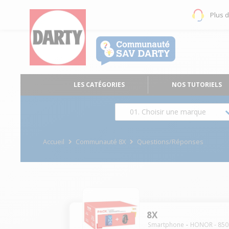
Plus 
LES CATÉGORIES
NOS TUTORIELS
01. Choisir une marque
Accueil
Communauté 8X
Questions/Réponses
8X
Smartphone
HONOR
-
850