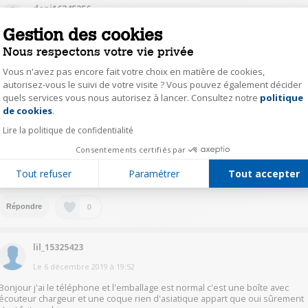
deni16345256
Le
6 décembre 2019
à
22:38
Gestion des cookies
Pas de problème avec ce telephone tout est clean c'est en français !
Nous respectons votre vie privée
Vous n'avez pas encore fait votre choix en matière de cookies,
autorisez-vous le suivi de votre visite ? Vous pouvez également décider
0
Répondre
quels services vous nous autorisez à lancer. Consultez notre
politique
Axeptio consent
de cookies
.
Lire la politique de confidentialité
nati64313554
Consentements certifiés par
Le
6 décembre 2019
à
21:36
Tout refuser
Paramétrer
Tout accepter
Emballage normal de mon côté, rien noté en asiatique...
0
Répondre
lil_15325423
Le
6 décembre 2019
à
19:52
Bonjour j'ai le téléphone et l'emballage est normal c'est une boîte avec
écouteur chargeur et une coque rien d'asiatique appart que oui sûrement