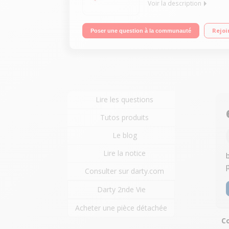
Voir la description
Design FullView 91% Écran Full HD+ Batterie haut
Rejoi
Poser une question à la communauté
Lire les questions
Tutos produits
Le blog
Lire la notice
Consulter sur darty.com
Darty 2nde Vie
Acheter une pièce détachée
Co