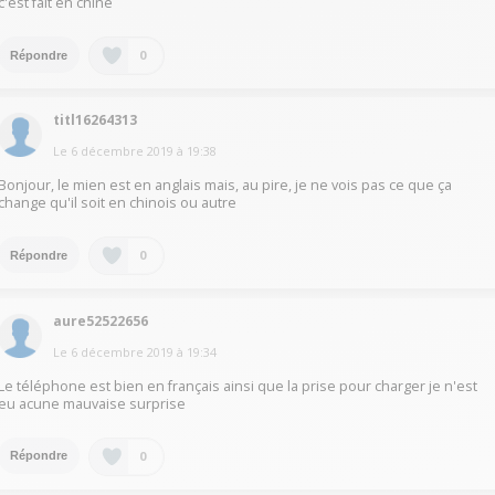
c'est fait en chine
0
Répondre
titl16264313
Le
6 décembre 2019
à
19:38
Bonjour, le mien est en anglais mais, au pire, je ne vois pas ce que ça
change qu'il soit en chinois ou autre
0
Répondre
aure52522656
Le
6 décembre 2019
à
19:34
Le téléphone est bien en français ainsi que la prise pour charger je n'est
eu acune mauvaise surprise
0
Répondre