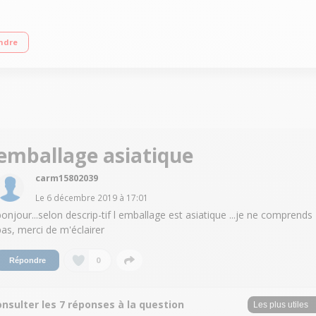
e capacité 3750 mAh Mémoire 64 Go ou 128 Go + Port Micro SD Processeur Kiri
ndre
emballage asiatique
carm15802039
Le
6 décembre 2019
à
17:01
bonjour...selon descrip-tif l emballage est asiatique ...je ne comprends
pas, merci de m'éclairer
0
Répondre
nsulter les 7 réponses à la question