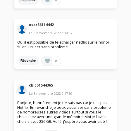
osar36114442
Le
3 novembre 2022
à
18:07
Oui il est possible de télécharger netflix sur le honor
50 et l'utiliser sans problème.
0
Répondre
cbic51544365
Le
3 novembre 2022
à
17:50
Bonjour, honnêtement je ne sais pas car je n'ai pas
Netflix. En revanche je peux visualiser sans problème
de nombreuses autres vidéos surtout si vous le
choisissez avec une grande mémoire. Moi je l'avais
choisis avec 256 GB. Voilà, j'espère vous avoir aidé !..