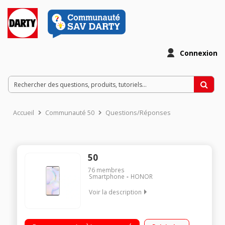
Connexion
Accueil
Communauté 50
Questions/Réponses
50
76
membres
Smartphone
HONOR
Voir la description
OS Android 11 + Magic UI 4.2 avec services Google - 256Go de
ROM, 8Go de RAM Ecran AMOLED 120Hz Processeur