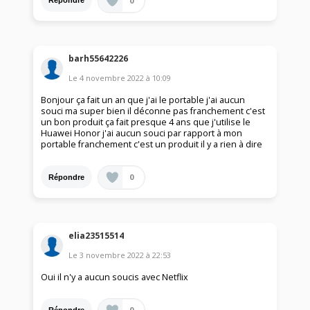
0
Répondre
barh55642226
Le
4 novembre 2022
à
10:09
Bonjour ça fait un an que j'ai le portable j'ai aucun
souci ma super bien il déconne pas franchement c'est
un bon produit ça fait presque 4 ans que j'utilise le
Huawei Honor j'ai aucun souci par rapport à mon
portable franchement c'est un produit il y a rien à dire
0
Répondre
elia23515514
Le
3 novembre 2022
à
22:53
Oui il n'y a aucun soucis avec Netflix
0
Répondre