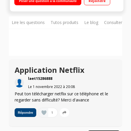
Rejoindre
Poser une question à la communauté
Qualcomm Snapdragon 778G Quad caméra 108 MP
Lire les questions
Tutos produits
Le blog
Consulter sur
Application Netflix
laet15286888
Le
1 novembre 2022
à
20:08
Peut ton télécharger netflix sur ce téléphone et le
regarder sans difficulté? Merci d'avance
1
Répondre