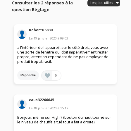
Consulter les 2 réponses à la
question Réglage
RobertD6830
Le
19 janvier 2020
à
09:03
a l'intérieur de l'appareil, sur le côté droit, vous avez
une sorte de fenêtre qui doit impérativement rester
propre, attention cependant de ne pas employer de
produit trop abrasif.
0
Répondre
caus32266645
Le
18 janvier 2020
à
15:17
Bonjour, même sur High ? (bouton du haut tourné sur
le niveau de chauffe situé tout à fait à droite)