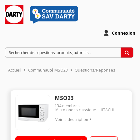
Connexion
Accueil
Communauté MSO23
Questions/Réponses
MSO23
134
membres
Micro ondes classique
HITACHI
Voir la description
Diamètre plateau 27 cm - Capacité 23 l. / Puissance 800 watts /
Programmateur mécanique / Sécurité enfant