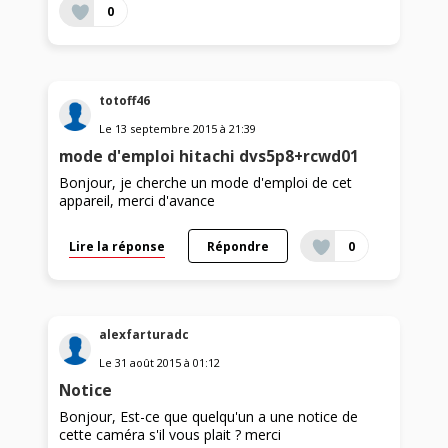
0
totoff46
Le
13 septembre 2015
à
21:39
mode d'emploi hitachi dvs5p8+rcwd01
Bonjour, je cherche un mode d'emploi de cet
appareil, merci d'avance
Lire la réponse
Répondre
0
alexfarturadc
Le
31 août 2015
à
01:12
Notice
Bonjour, Est-ce que quelqu'un a une notice de
cette caméra s'il vous plait ? merci