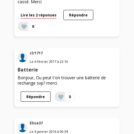
cassé. Merci
Lire les 2 réponses
Répondre
0
cl/1717
Le
6 février 2017
à
22:16
Batterie
Bonjour, Ou peut t'on trouver une batterie de
rechange svp? merci
Répondre
0
Elisa37
Le
4 janvier 2016
à
00:34