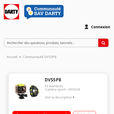
Connexion
Accueil
Communauté DVS5P8
DVS5P8
53
membres
Caméra sport
HITACHI
Voir la description
Caméra sportive, capteur CMOS 5 mégapixels/Etanche jusqu'à
60 mètres avec caisson/Pilotable avec la montre-écran