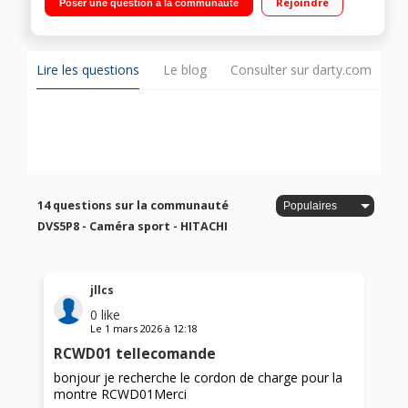
Rejoindre
Poser une question à la communauté
télécommande inclus/Livrée avec harnais poitrine et fixation
vélo
Lire les questions
Le blog
Consulter sur darty.com
14 questions sur la communauté
DVS5P8 - Caméra sport - HITACHI
jllcs
0
like
Le
1 mars 2026
à
12:18
RCWD01 tellecomande
bonjour je recherche le cordon de charge pour la
montre RCWD01Merci