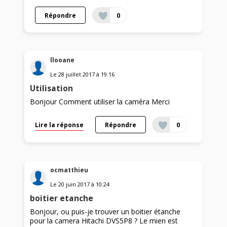
Répondre
0
llooane
Le
28 juillet 2017
à
19:16
Utilisation
Bonjour Comment utiliser la caméra Merci
Lire la réponse
Répondre
0
ocmatthieu
Le
20 juin 2017
à
10:24
boitier etanche
Bonjour, ou puis-je trouver un boitier étanche
pour la camera Hitachi DVS5P8 ? Le mien est