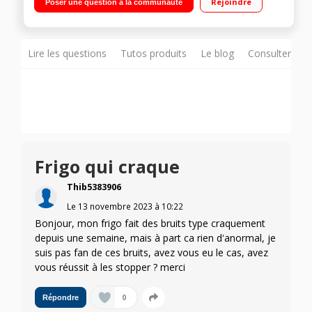
Rejoindre
Poser une question à la communauté
automatique 96 L Technologie AdaptTech – Congélation
rapide – Ouverture sans débord (porte réversible)
Lire les questions
Tutos produits
Le blog
Consulter sur
Frigo qui craque
Thib5383906
Le
13 novembre 2023
à
10:22
Bonjour, mon frigo fait des bruits type craquement
depuis une semaine, mais à part ca rien d'anormal, je
suis pas fan de ces bruits, avez vous eu le cas, avez
vous réussit à les stopper ? merci
0
Répondre