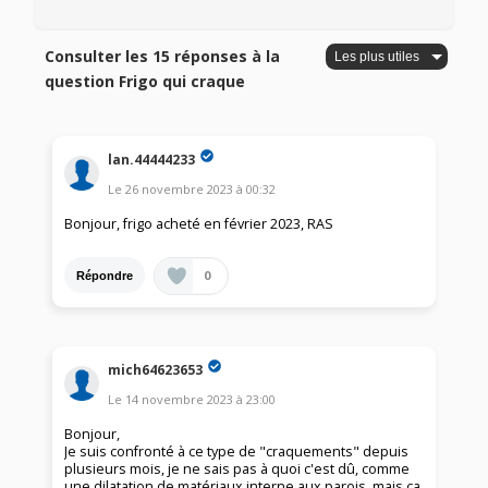
Consulter les 15 réponses à la
question Frigo qui craque
lan.44444233
Le
26 novembre 2023
à
00:32
Bonjour, frigo acheté en février 2023, RAS
0
Répondre
mich64623653
Le
14 novembre 2023
à
23:00
Bonjour,
Je suis confronté à ce type de "craquements" depuis
plusieurs mois, je ne sais pas à quoi c'est dû, comme
une dilatation de matériaux interne aux parois, mais ça