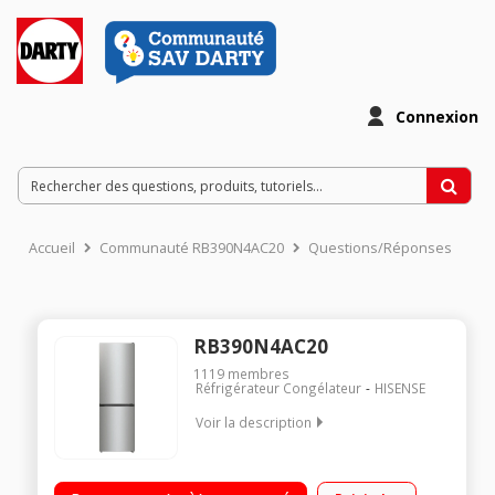
Connexion
Accueil
Communauté RB390N4AC20
Questions/Réponses
RB390N4AC20
1119
membres
Réfrigérateur Congélateur
HISENSE
Voir la description
Volume 300L - Dimensions 185x60x59.2 cm - Classe E – 38 dB
Réfrigérateur à froid ventilé 204 L Congélateur à dégivrage