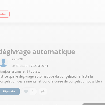
lasse E - 38dB Réfrigérateur à froid ventilé 207 L Congélateur dégivrage auto
ndre
dégivrage automatique
Yann78
Le
27 octobre 2023
à
00:44
Bonjour à tous et à toutes,
est-ce que le dégivrage automatique du congélateur affecte la
congélation des aliments, et donc la durée de congélation possible ?
2
Répondre