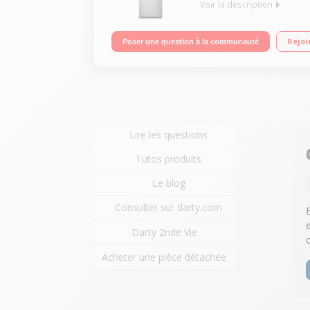
Voir la description
Volume 304 L - Dimensions (H-L-P) 186x59.5x59 - C
Rejoi
Poser une question à la communauté
Contrôle électronique en façade
Lire les questions
Tutos produits
Le blog
Consulter sur darty.com
Darty 2nde Vie
Acheter une pièce détachée