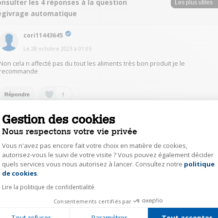
nsulter les 4 réponses à la question
égivrage automatique
cori11443645
Le
28 octobre 2023
à
01:05
Non cela n affecté pas du tout les aliments très bon produit je le
recommande
1
Répondre
Gestion des cookies
mica16116132
Nous respectons votre vie privée
Le
27 octobre 2023
à
13:16
Vous n'avez pas encore fait votre choix en matière de cookies,
Bonjour. La programmation du dégivrage automatique maintien la la
autorisez-vous le suivi de votre visite ? Vous pouvez également décider
température du congélateur.
quels services vous nous autorisez à lancer. Consultez notre
politique
Axeptio consent
Le réfrigérateur n'étant pas alimentée pendant cette période.
de cookies
.
Il doit y avoir une vanne sur le circuit .
Lire la politique de confidentialité
0
Répondre
Consentements certifiés par
Tout refuser
Paramétrer
Tout accepter