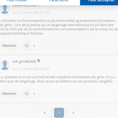
nawa15531526
Le
27 octobre 2023
à
11:51
La fonction no frost empêche ou du moins limite grandement la formation
du givre . Ceci dit je pense qu'un degivrage manuelle pourra se faire une
fois à 2 fois par an en prenant bien les recommandations de la notice ou d
support technique Hisense .
0
Répondre
mh.g11662426
Le
27 octobre 2023
à
10:19
Le système no Frost ou froid ventilé empêche la formation du givre, il n'y a
donc pas de dégivrage. donc aucun problème sur les produits congelés
0
Répondre
1