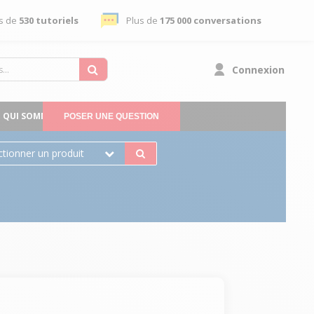
s de
530 tutoriels
Plus de
175 000 conversations
Connexion
QUI SOMMES-NOUS
POSER UNE QUESTION
ctionner un produit