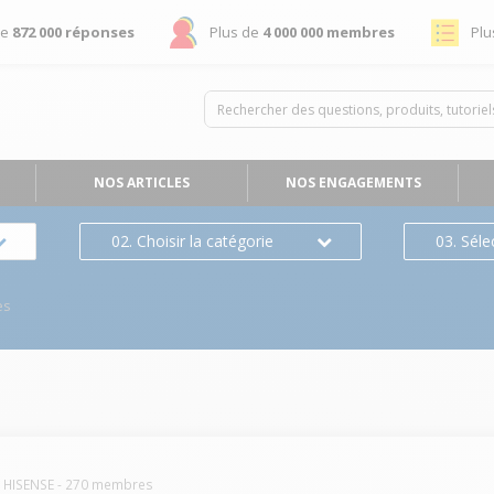
de
872 000 réponses
Plus de
4 000 000 membres
Plu
NOS ARTICLES
NOS ENGAGEMENTS
02. Choisir la catégorie
03. Séle
es
HISENSE
-
270
membres