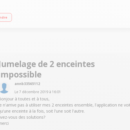
s Contrôle vocal avec HK Connect - Kit mains libres intégré pour les appels et 
ndre
multanée
Jumelage de 2 enceintes
impossible
annb33565112
Le
7 décembre 2019
à
16:01
Bonjour à toutes et à tous,
je n'arrive pas à utiliser mes 2 enceintes ensemble, l'application ne voi
u'une enceinte à la fois, soit l'une soit l'autre.
avez-vous des solutions?
merci