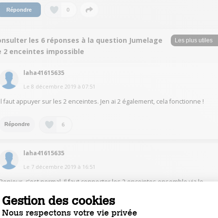
0
Répondre
onsulter les 6 réponses à la question Jumelage
e 2 enceintes impossible
laha41615635
Le
8 décembre 2019
à
07:51
Il faut appuyer sur les 2 enceintes. Jen ai 2 également, cela fonctionne !
6
Répondre
laha41615635
Le
7 décembre 2019
à
16:51
Bonjour, c'est normal. Il faut connecter les 2 enceintes ensemble via le
bouton qui ressemble au signe infini.
Gestion des cookies
Nous respectons votre vie privée
2
Répondre