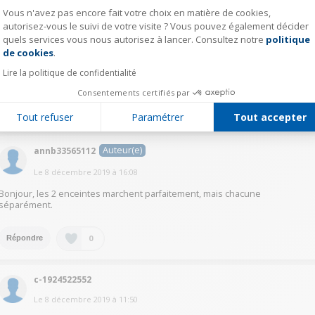
Vous n'avez pas encore fait votre choix en matière de cookies,
autorisez-vous le suivi de votre visite ? Vous pouvez également décider
c-1924522552
quels services vous nous autorisez à lancer. Consultez notre
politique
Axeptio consent
de cookies
.
Le
7 décembre 2019
à
16:46
Lire la politique de confidentialité
Il faut les apparier en appuyant sur le signe qui ressemble à &
Consentements certifiés par
2
Répondre
Tout refuser
Paramétrer
Tout accepter
Auteur(e)
annb33565112
Le
8 décembre 2019
à
16:08
Bonjour, les 2 enceintes marchent parfaitement, mais chacune
séparément.
0
Répondre
c-1924522552
Le
8 décembre 2019
à
11:50