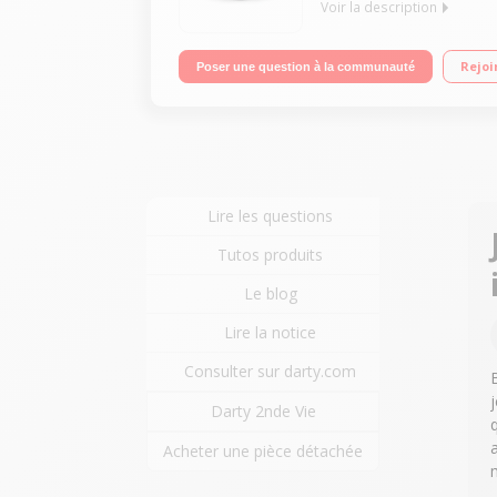
Voir la description
Enceinte Bluetooth - Puissance totale 4 x 15 Watt
Rejoi
Poser une question à la communauté
Connexion en Bluetooth jusqu'à 2 appareils en si
Lire les questions
Tutos produits
Le blog
Lire la notice
Consulter sur darty.com
Darty 2nde Vie
q
Acheter une pièce détachée