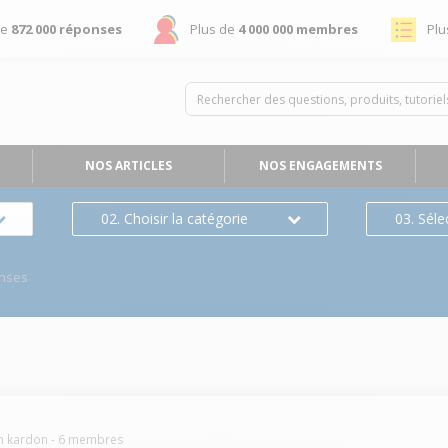
de
872 000 réponses
Plus de
4 000 000 membres
Plu
NOS ARTICLES
NOS ENGAGEMENTS
02. Choisir la catégorie
03. Séle
nses
n kardon
-
6
membres