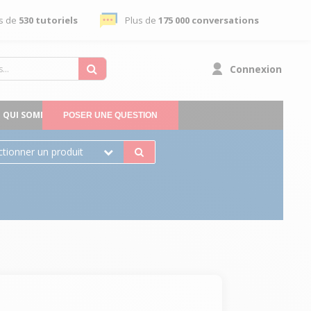
s de
530 tutoriels
Plus de
175 000 conversations
Connexion
QUI SOMMES-NOUS
POSER UNE QUESTION
ctionner un produit