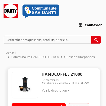
Connexion
Accueil
Communauté HANDCOFFEE 21000
Questions/Réponses
HANDCOFFEE 21000
17
membres
Cafetière à dosette
HANDPRESSO
Voir la description
"UTILISATION SIMPLE : Branchez la machine sur la prise allume
cigare 12v. Ajoutez l’eau, la dosette souple Senseo*