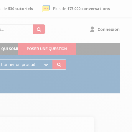
s de
530 tutoriels
Plus de
175 000 conversations
Connexion
QUI SOMMES-NOUS
POSER UNE QUESTION
ctionner un produit