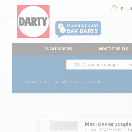
Plus 
LES CATÉGORIES
NOS TUTORIELS
01. Choisir une marque
Accueil
Communauté Mini-clavier souple
Mini-clavier souple
Clavier
HALTERREGO
-
14
m