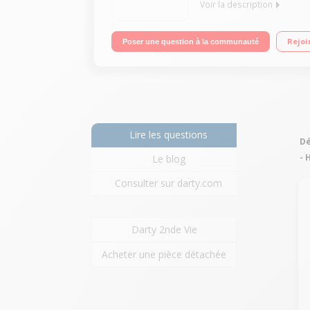
Voir la description
Clavier en silicone souple Sans fil : connexion Bl
Rejoi
Poser une question à la communauté
Lire les questions
Dé
-
Le blog
Consulter sur darty.com
Darty 2nde Vie
Acheter une pièce détachée