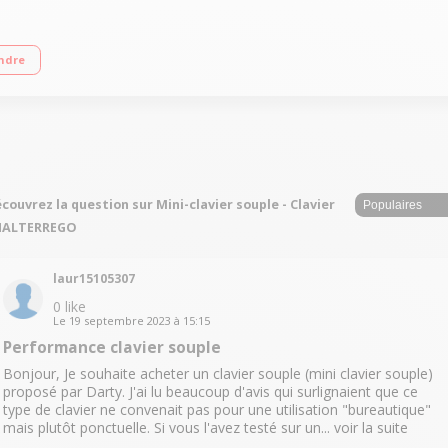
uetooth (ordinateur, smartphone, tablette) Compact : compromi idéal entre taill
ndre
couvrez la question sur Mini-clavier souple - Clavier
 HALTERREGO
laur15105307
0
like
Le
19 septembre 2023
à
15:15
Performance clavier souple
Bonjour, Je souhaite acheter un clavier souple (mini clavier souple)
proposé par Darty. J'ai lu beaucoup d'avis qui surlignaient que ce
type de clavier ne convenait pas pour une utilisation "bureautique"
mais plutôt ponctuelle. Si vous l'avez testé sur un...
voir la suite