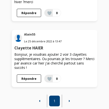
hiver ?merci
Répondre
0
Alain55
Le
25 décembre 2022
à
13:47
Clayette HAIER
Bonjour, je voudrais ajouter 2 voir 3 clayettes
supplémentaires. Ou pourrais je les trouver ? Merci
par avance car hier j'ai cherché partout sans
succès !
Répondre
0
1