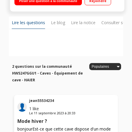
Rejoindre
Poser une question à la communauté
charbon - Système anti vibration - Porte vitrée anti-UV
Connectée WIFI + Application pour gérer vos vins
Lire les questions
Le blog
Lire la notice
Consulter sur d
2 questions sur la communauté
HWS247GGU1 - Caves - Équipement de
cave - HAIER
jean55534234
1
like
Le
11 septembre 2023
à
20:33
Mode hiver ?
bonjourEst-ce que cette cave dispose d'un mode