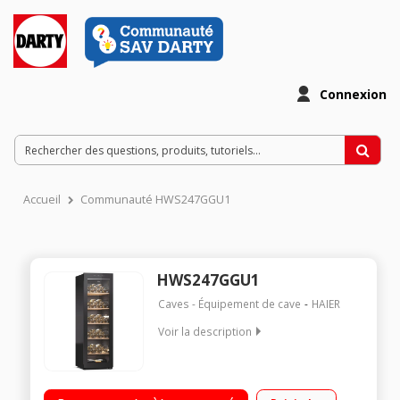
Connexion
Accueil
Communauté HWS247GGU1
HWS247GGU1
Caves - Équipement de cave
HAIER
Voir la description
Capacité 247 bouteilles - Dimensions : (H-L-P) 190.5x59.5x71
cm - Classe G - Grande capacité - Froid brassé - Filtre à