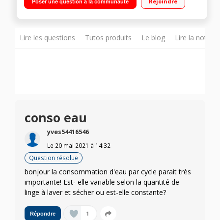
Rejoindre
Poser une question à la communauté
Technologie ABT - Programme Mixte
Lire les questions
Tutos produits
Le blog
Lire la notice
conso eau
yves54416546
Le
20 mai 2021
à
14:32
Question résolue
bonjour la consommation d'eau par cycle parait très
importante! Est- elle variable selon la quantité de
linge à laver et sécher ou est-elle constante?
1
Répondre