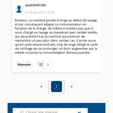
noel25431331
Le
29 mai 2021
à
12:39
Bonjour. La machine pesée le linge au début de lavage,
et par conséquent adapte sa consommation en
fonction de la charge .de même n'oubliez pas que si
vous chargé en lavage au maximum avec certain textile,
qui absorbent l'eau la machine aura besoin de
reprendre un peu plus dans certain cas. Il arrive aussi
qu'en cycle lavant+séchant, trop de linge oblige le cycle
de séchage de se prolonger, et donc augmenter par la
même occasion la consommation. Bonne journée.
0
Répondre
1
01. Choisir une marque