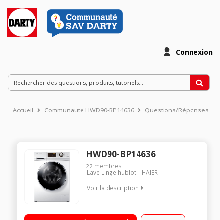
Connexion
Accueil
Communauté HWD90-BP14636
Questions/Réponses
HWD90-BP14636
22
membres
Lave Linge hublot
HAIER
Voir la description
Capacité de lavage 9 kg / Séchage 6 kg Essorage max. 1400
tours/min Fin différée / Indication de temps restant