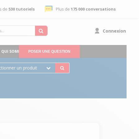
s de
530 tutoriels
Plus de
175 000 conversations
Connexion
QUI SOMMES-NOUS
POSER UNE QUESTION
ctionner un produit