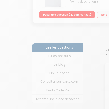
Voir la description
Volume 113 L - Dimensions HxLxP : 85x55x61.5 cm -
Rejoi
Poser une question à la communauté
Lire les questions
Dé
Co
Tutos produits
Le blog
Lire la notice
Consulter sur darty.com
Darty 2nde Vie
Acheter une pièce détachée