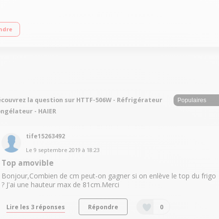
 A+ Réfrigérateur à froid statique 98 L Congélateur à froid statique 15 L Fai
ndre
couvrez la question sur HTTF-506W - Réfrigérateur
ngélateur - HAIER
tife15263492
Le
9 septembre 2019
à
18:23
Top amovible
Bonjour,Combien de cm peut-on gagner si on enlève le top du frigo
? J'ai une hauteur max de 81cm.Merci
Lire les 3 réponses
Répondre
0