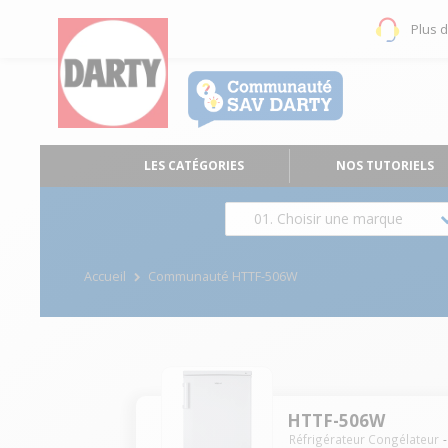
Plus 
LES CATÉGORIES
NOS TUTORIELS
01. Choisir une marque
Accueil
Communauté HTTF-506W
HTTF-506W
Réfrigérateur Congélateur