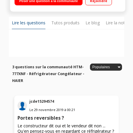
Rejoindre
Poser une question à la communauté
110 L Grande capacité - Eclairage LED
Lire les questions
Tutos produits
Le blog
Lire la notice
3 questions sur la communauté HTM-
777XNF - Réfrigérateur Congélateur -
HAIER
jcde15294574
Le
29 novembre 2019
à
00:21
Portes reversibles ?
Le constructeur dit oui et le vendeur dit non ...
Qu'en pensez-vous en regardant ce réfrigérateur ?