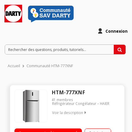
Connexion
Accueil
Communauté HTM-777XNF
HTM-777XNF
41
membres
Réfrigérateur Congélateur
HAIER
Voir la description
Volume 479 L - Dimensions HxLxP : 177x79x67 cm - A++
Réfrigérateur à froid ventilé 369 L Congélateur à froid ventilé