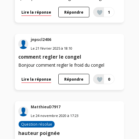
Lire la réponse
Répondre
1
jnpscl2406
Le
21 février 2025
à
18:10
comment regler le congel
Bonjour comment regler le froid du congel
Lire la réponse
Répondre
0
MatthieuD7917
Le
24 novembre 2020
à
17:23
Question résolue
hauteur poignée